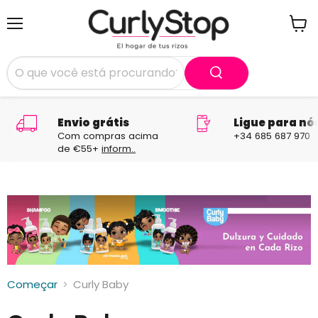
Menu
Ver
carri
Envio grátis
Ligue para nó
Com compras acima
+34 685 687 970
de €55+
inform..
Começar
Curly Baby