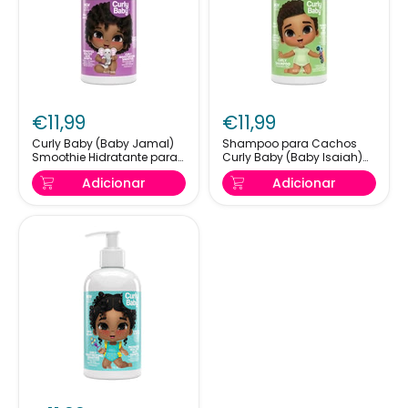
Curly
Shampoo
Baby
para
€11,99
€11,99
(Baby
Cachos
Jamal)
Curly
Curly Baby (Baby Jamal)
Shampoo para Cachos
Smoothie Hidratante para
Curly Baby (Baby Isaiah)
Smoothie
Baby
Cachos 239ml
239ml
Hidratante
(Baby
Adicionar
Adicionar
para
Isaiah)
Cachos
239ml
239ml
Curly
Baby