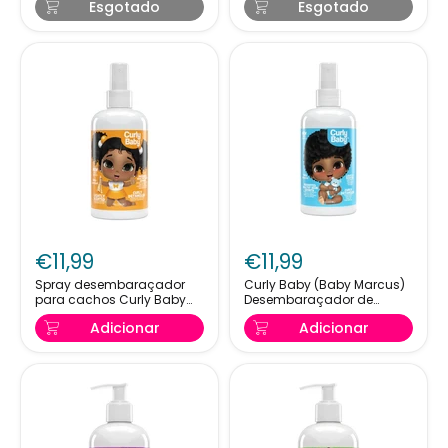
Esgotado
Esgotado
235ml
Spray
Curly
desembaraçador
Baby
€11,99
€11,99
para
(Baby
cachos
Marcus)
Spray desembaraçador
Curly Baby (Baby Marcus)
para cachos Curly Baby
Desembaraçador de
Curly
Desembaraçador
(Jasmim) 239ml
Cachos 239ml
Baby
de
Adicionar
Adicionar
(Jasmim)
Cachos
239ml
239ml