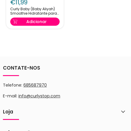
€11,99
(Baby
Aliyah)
Curly Baby (Baby Aliyah)
Smoothie Hidratante para
Smoothie
Cachos 239ml
Hidratante
Adicionar
para
Cachos
239ml
CONTATE-NOS
Telefone:
685687970
E-mail:
info@curlystop.com
Loja