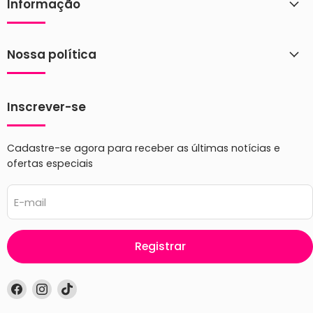
Informação
Nossa política
Inscrever-se
Cadastre-se agora para receber as últimas notícias e
ofertas especiais
E-mail
Registrar
Encontre-
Encontre-
Encontre-
nos
nos
nos