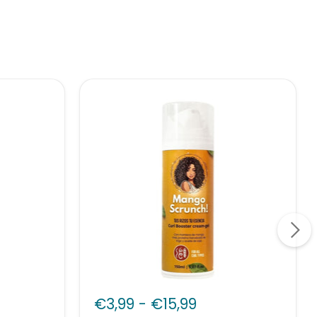
Anira
Curls
€3,99
-
€15,99
Mango