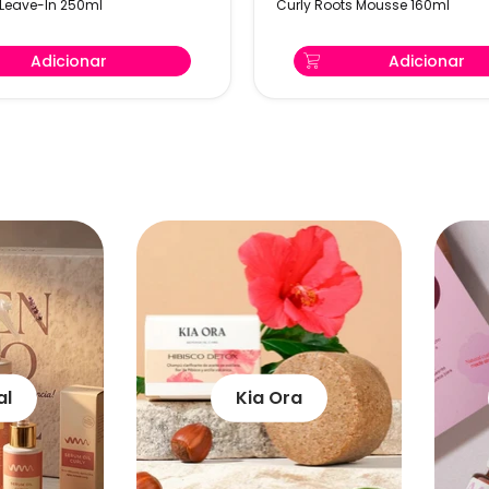
 Leave-In 250ml
Curly Roots Mousse 160ml
160ml
Adicionar
Adicionar
al
Kia Ora