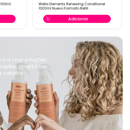
 100ml
Wella Elements Renewing Conditioner
Conditioner
1000ml Nuevo Formato Refill
1000ml
Nuevo
Adicionar
Formato
Refill
a a criar soluções
apilar, projetadas
a cabelos