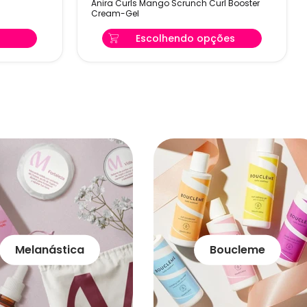
Anira Curls Mango Scrunch Curl Booster
Scrunch
Cream-Gel
Curl
Booster
Escolhendo opções
Cream-
Gel
Melanástica
Boucleme