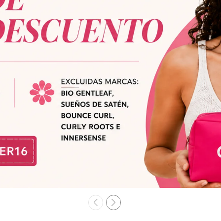
Deslize
Deslize
Deslize
Deslize
Deslize
Deslize
Deslize
2
3
4
5
6
7
1