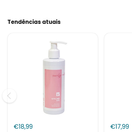
Tendências atuais
Curly
Curly
Roots
Roots
€18,99
€17,99
Gel
Leave-