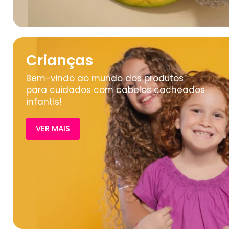
Crianças
Bem-vindo ao mundo dos produtos
para cuidados com cabelos cacheados
infantis!
VER MAIS