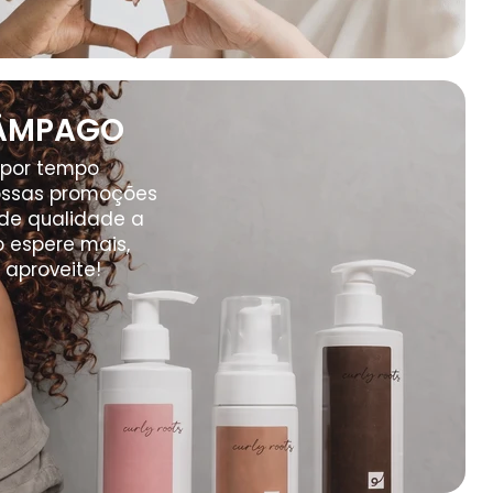
LÂMPAGO
 por tempo
nossas promoções
de qualidade a
o espere mais,
 aproveite!