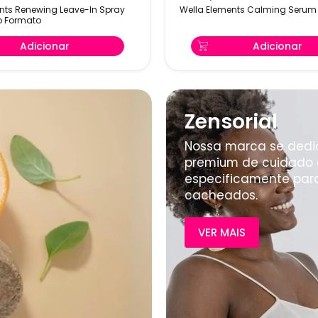
nts Renewing Leave-In Spray
Wella Elements Calming Serum
Serum
o Formato
100ml
Adicionar
Adicionar
Zensorial
Nossa marca se dedic
premium de cuidado c
especificamente par
cacheados.
VER MAIS