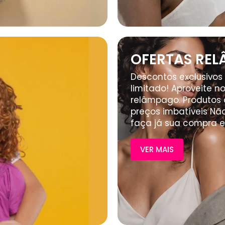
OFERTAS RE
Descontos exclusivos
limitado! Aproveite 
relâmpago. Produtos 
preços imbatíveis Nã
faça já sua compra e
VER MAIS