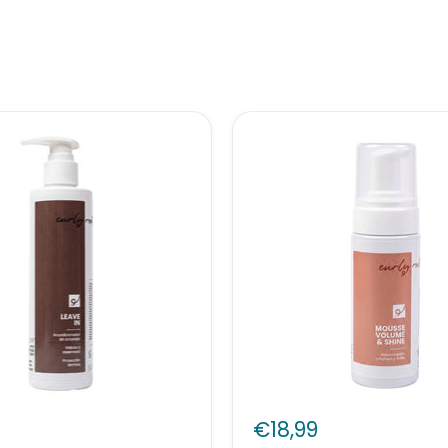
Curly
Roots
€18,99
Mousse