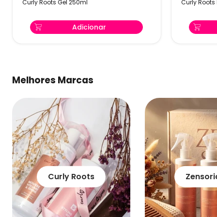
Curly Roots Gel 250ml
Curly Roots
250ml
In
250ml
Adicionar
Melhores Marcas
Curly Roots
Zensori