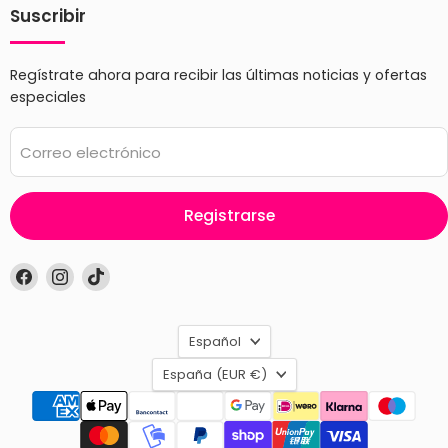
Suscribir
Regístrate ahora para recibir las últimas noticias y ofertas
especiales
Correo electrónico
Registrarse
Encuéntrenos
Encuéntrenos
Encuéntrenos
en
en
en
Facebook
Instagram
TikTok
Idioma
Español
País
España
(EUR €)