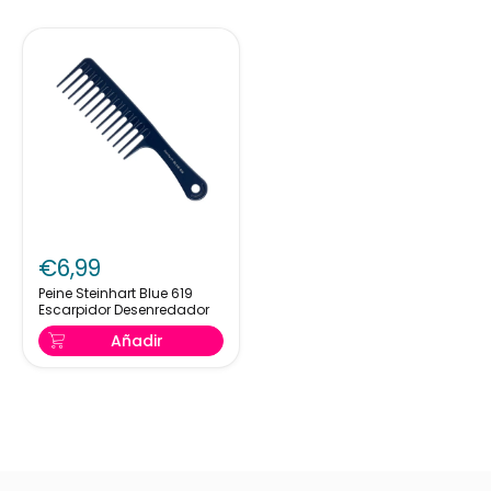
Peine
Steinhart
€6,99
Blue
619
Peine Steinhart Blue 619
Escarpidor Desenredador
Escarpidor
Desenredador
Añadir