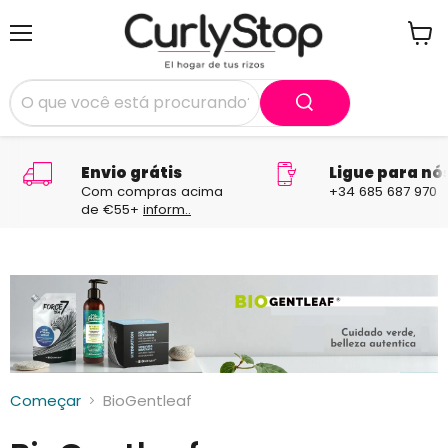
Menu
Ver
carri
Envio grátis
Ligue para nó
Com compras acima
+34 685 687 970
de €55+
inform..
Começar
BioGentleaf