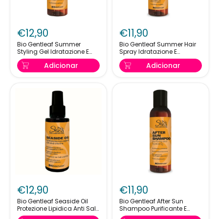
Bio
Bio
Gentleaf
Gentleaf
€12,90
€11,90
Summer
Summer
Styling
Hair
Bio Gentleaf Summer
Bio Gentleaf Summer Hair
Styling Gel Idratazione E
Spray Idratazione E
Gel
Spray
Definizione 100ml
Morbidezza 100ml
Idratazione
Idratazione
Adicionar
Adicionar
E
E
Definizione
Morbidezza
100ml
100ml
Bio
Bio
Gentleaf
Gentleaf
€12,90
€11,90
Seaside
After
Oil
Sun
Bio Gentleaf Seaside Oil
Bio Gentleaf After Sun
Protezione Lipidica Anti Sale
Shampoo Purificante E
Protezione
Shampoo
E Cloro 50ml
Idratante 100ml
Lipidica
Purificante