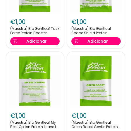
(Muestra)
(Muestra)
Bio
Bio
€1,00
€1,00
Gentleaf
Gentleaf
Task
Space
(Muestra) Bio Gentleaf Task
(Muestra) Bio Gentleaf
Force Protein Booster
Space Shield Protein
Force
Shield
Conditioner 7ml
Booster Restoring Mask &
Protein
Protein
Adicionar
Adicionar
Conditioner 7ml
Booster
Booster
Conditioner
Restoring
7ml
Mask
&
Conditioner
7ml
(Muestra)
(Muestra)
Bio
Bio
€1,00
€1,00
Gentleaf
Gentleaf
My
Green
(Muestra) Bio Gentleaf My
(Muestra) Bio Gentleaf
Best Option Protein Leave In
Green Boost Gentle Protein
Best
Boost