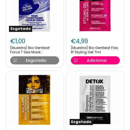
Esgotado
(Muestra)
(Muestra)
Bio
Bio
€1,00
€4,99
Gentleaf
Gentleaf
Force
Flax
(Muestra) Bio Gentleaf
(Muestra) Bio Gentleaf Flax
Force 7 Sea Mask
It! Styling Gel 7ml
7
It!
Conditioner Leave In
Sea
Styling
Esgotado
Adicionar
Cream 7ml
Mask
Gel
Conditioner
7ml
Leave
In
Cream
7ml
Esgotado
(Muestra)
(Muestra)