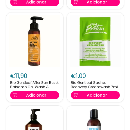
Adicionar
Adicionar
Anti
E
Sale
Idratante
E
100ml
Cloro
50ml
Bio
Bio
Gentleaf
Gentleaf
€11,90
€1,00
After
Sachet
Sun
Recovery
Bio Gentleaf After Sun Reset
Bio Gentleaf Sachet
Balsamo Co-Wash &
Recovery Creamwash 7ml
Reset
Creamwash
Leave In 100ml
Balsamo
7ml
Adicionar
Adicionar
Co-
Wash
&
Leave
In
100ml