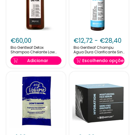
Bio
Bio
Gentleaf
Gentleaf
€60,00
€12,72
-
€28,40
Detox
Champu
Shampoo
Agua
Bio Gentleaf Detox
Bio Gentleaf Champu
Shampoo Chelante Low
Agua Dura Clarificante Sin
Chelante
Dura
Poo 1000ml
Sulfatos
Low
Clarificante
Adicionar
Escolhendo opções
Poo
Sin
1000ml
Sulfatos
Bio
Bio
Gentleaf
Gentleaf