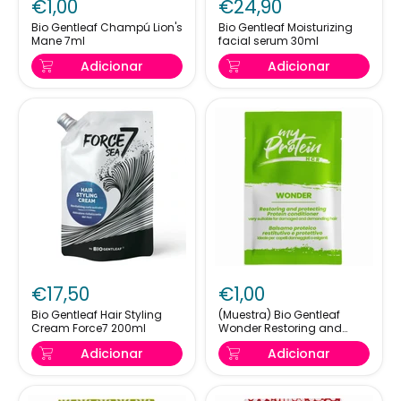
€1,00
€24,90
Champú
Moisturizing
Lion's
facial
Bio Gentleaf Champú Lion's
Bio Gentleaf Moisturizing
Mane 7ml
facial serum 30ml
Mane
serum
7ml
30ml
Adicionar
Adicionar
Bio
(Muestra)
Gentleaf
Bio
€17,50
€1,00
Hair
Gentleaf
Styling
Wonder
Bio Gentleaf Hair Styling
(Muestra) Bio Gentleaf
Cream Force7 200ml
Wonder Restoring and
Cream
Restoring
Protecting Protein
Force7
and
Adicionar
Adicionar
Conditioner 7ml
200ml
Protecting
Protein
Conditioner