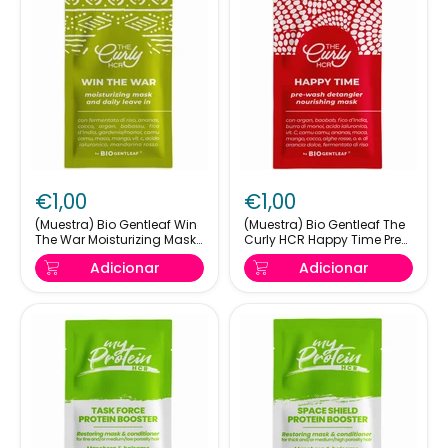
7ml
(Muestra)
(Muestra)
Bio
Bio
€1,00
€1,00
Gentleaf
Gentleaf
Win
The
(Muestra) Bio Gentleaf Win
(Muestra) Bio Gentleaf The
The War Moisturizing Mask
Curly HCR Happy Time Pre
The
Curly
and Daily Leave In 7ml
Wash Mask 7ml
War
HCR
Adicionar
Adicionar
Moisturizing
Happy
Mask
Time
and
Pre
Daily
Wash
Leave
Mask
In
7ml
7ml