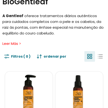
BioGentleaf
A Gentleaf
oferece tratamentos diários autênticos
para cuidados completos com a pele e os cabelos, da
raiz às pontas, com ênfase especial na manutenção do
equilíbrio do couro cabeludo.
O nome Gentleaf vem da combinação das palavras
Leer Más >
"Gentle" (gentil) e "Leaf" (folha), que simbolizam nossa
escolha de usar recursos naturais para nos proporcionar
Filtros ( 0 )
ordenar por
bem-estar e beleza. Este nome é sinônimo de
naturalidade e inovação, combinando ingredientes
orgânicos, ingredientes ativos de origem vegetal e
tecnologia "verde" avançada.