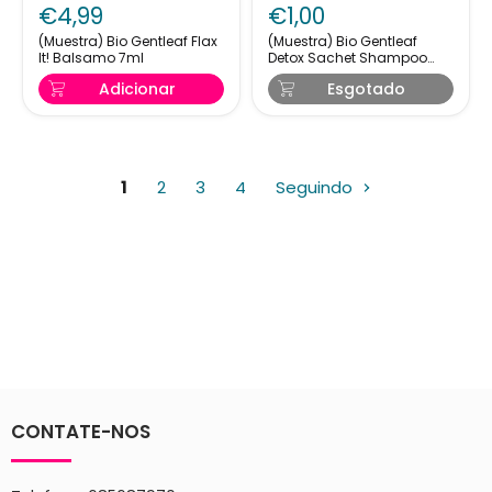
Bio
Bio
€4,99
€1,00
Gentleaf
Gentleaf
Flax
Detox
(Muestra) Bio Gentleaf Flax
(Muestra) Bio Gentleaf
It! Balsamo 7ml
Detox Sachet Shampoo
It!
Sachet
Chelante Low Poo 7ml
Balsamo
Shampoo
Adicionar
Esgotado
7ml
Chelante
Low
Poo
7ml
1
2
3
4
Seguindo
CONTATE-NOS