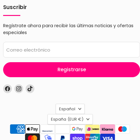
Suscribir
Regístrate ahora para recibir las últimas noticias y ofertas
especiales
Correo electrónico
Registrarse
Encuéntrenos
Encuéntrenos
Encuéntrenos
en
en
en
Facebook
Instagram
TikTok
Idioma
Español
País
España
(EUR €)