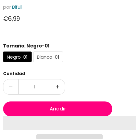
por
Bifull
Precio actual
€6,99
Tamaño:
Negro-01
Negro-01
Blanco-01
Cantidad
Añadir