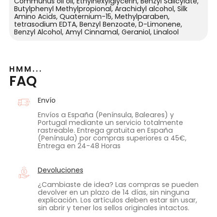
Communus oil oil, Ethylhexylglycerin, Benzyl Salicylate,
Butylphenyl Methylpropional, Arachidyl alcohol, Silk
Amino Acids, Quaternium-15, Methylparaben,
tetrasodium EDTA, Benzyl Benzoate, D-Limonene,
Benzyl Alcohol, Amyl Cinnamal, Geraniol, Linalool
HMM...
FAQ
Envío
Envíos a España (Península, Baleares) y
Portugal mediante un servicio totalmente
rastreable. Entrega gratuita en España
(Península) por compras superiores a 45€,
Entrega en 24-48 Horas
Devoluciones
¿Cambiaste de idea? Las compras se pueden
devolver en un plazo de 14 días, sin ninguna
explicación. Los artículos deben estar sin usar,
sin abrir y tener los sellos originales intactos.