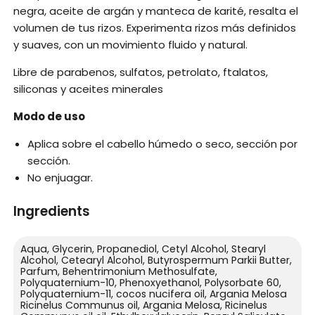
negra, aceite de argán y manteca de karité, resalta el
volumen de tus rizos. Experimenta rizos más definidos
y suaves, con un movimiento fluido y natural.
Libre de parabenos, sulfatos, petrolato, ftalatos,
siliconas y aceites minerales
Modo de uso
Aplica sobre el cabello húmedo o seco, sección por
sección.
No enjuagar.
Ingredients
Aqua, Glycerin, Propanediol, Cetyl Alcohol, Stearyl
Alcohol, Cetearyl Alcohol, Butyrospermum Parkii Butter,
Parfum, Behentrimonium Methosulfate,
Polyquaternium-10, Phenoxyethanol, Polysorbate 60,
Polyquaternium-11, cocos nucifera oil, Argania Melosa
Ricinelus Communus oil, Argania Melosa, Ricinelus