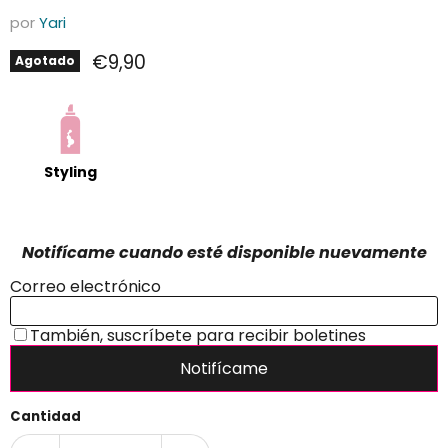
por
Yari
Precio actual
€9,90
Agotado
Styling
Cantidad