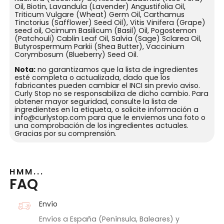
Oil, Biotin, Lavandula (Lavender) Angustifolia Oil,
Triticum Vulgare (Wheat) Germ Oil, Carthamus
Tinctorius (Safflower) Seed Oil), Vitis Vinifera (Grape)
seed oil, Ocimum Basilicum (Basil) Oil, Pogostemon
(Patchouli) Cablin Leaf Oil, Salvia (Sage) Sclarea Oil,
Butyrospermum Parkii (Shea Butter), Vaccinium
Corymbosum (Blueberry) Seed Oil.
Nota:
no garantizamos que la lista de ingredientes
esté completa o actualizada, dado que los
fabricantes pueden cambiar el INCI sin previo aviso.
Curly Stop no se responsabiliza de dicho cambio. Para
obtener mayor seguridad, consulte la lista de
ingredientes en la etiqueta, o solicite información a
info@curlystop.com para que le enviemos una foto o
una comprobación de los ingredientes actuales.
Gracias por su comprensión.
HMM...
FAQ
Envío
Envíos a España (Península, Baleares) y