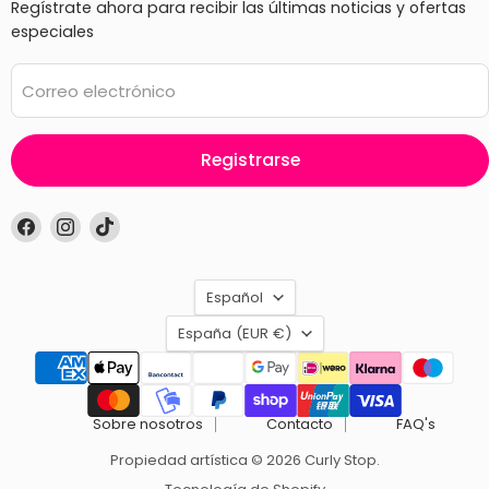
Regístrate ahora para recibir las últimas noticias y ofertas
especiales
Correo electrónico
Registrarse
Encuéntrenos
Encuéntrenos
Encuéntrenos
en
en
en
Facebook
Instagram
TikTok
Idioma
Español
País
España
(EUR €)
Sobre nosotros
Contacto
FAQ's
Propiedad artística © 2026 Curly Stop.