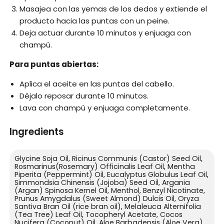
Masajea con las yemas de los dedos y extiende el
producto hacia las puntas con un peine.
Deja actuar durante 10 minutos y enjuaga con
champú.
Para puntas abiertas:
Aplica el aceite en las puntas del cabello.
Déjalo reposar durante 10 minutos.
Lava con champú y enjuaga completamente.
Ingredients
Glycine Soja Oil, Ricinus Communis (Castor) Seed Oil,
Rosmarinus(Rosemary) Officinalis Leaf Oil, Mentha
Piperita (Peppermint) Oil, Eucalyptus Globulus Leaf Oil,
Simmondsia Chinensis (Jojoba) Seed Oil, Argania
(Argan) Spinosa Kernel Oil, Menthol, Benzyl Nicotinate,
Prunus Amygdalus (Sweet Almond) Dulcis Oil, Oryza
Santiva Bran Oil (rice bran oil), Melaleuca Alternifolia
(Tea Tree) Leaf Oil, Tocopheryl Acetate, Cocos
Nucifera (Coconut) Oil, Aloe Barbadensis (Aloe Vera)