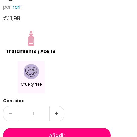
por
Yari
Precio actual
€11,99
Tratamiento / Aceite
Cruelty free
Cantidad
Añadir