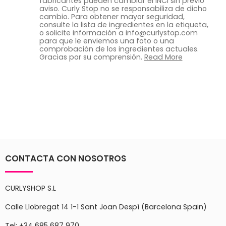
fabricantes pueden cambiar el INCI sin previo
aviso. Curly Stop no se responsabiliza de dicho
cambio. Para obtener mayor seguridad,
consulte la lista de ingredientes en la etiqueta,
o solicite información a info@curlystop.com
para que le enviemos una foto o una
comprobación de los ingredientes actuales.
Gracias por su comprensión.
Read More
CONTACTA CON NOSOTROS
CURLYSHOP S.L
Calle Llobregat 14 1-1 Sant Joan Despí (Barcelona Spain)
Tel: +34
685 687 970