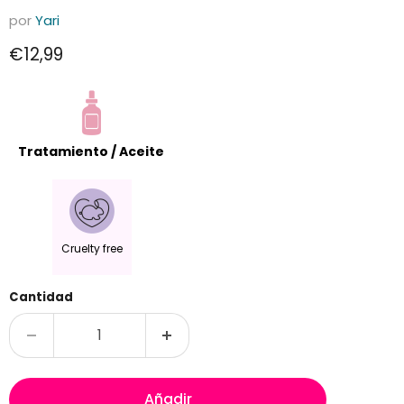
por
Yari
Precio actual
€12,99
Tratamiento / Aceite
Cruelty free
Cantidad
Añadir