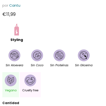
por
Cantu
Precio actual
€11,99
Styling
Sin Aloevera
Sin Coco
Sin Proteínas
Sin Glicerina
Vegano
Cruelty free
Cantidad