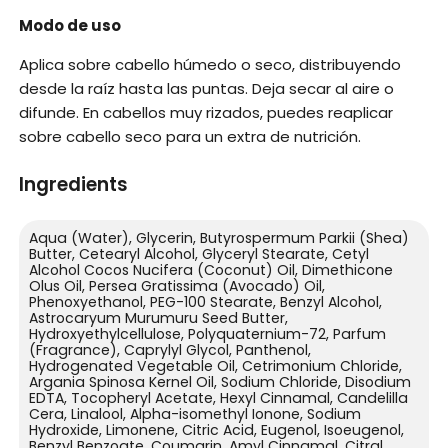
Modo de uso
Aplica sobre cabello húmedo o seco, distribuyendo
desde la raíz hasta las puntas. Deja secar al aire o
difunde. En cabellos muy rizados, puedes reaplicar
sobre cabello seco para un extra de nutrición.
Ingredients
Aqua (Water), Glycerin, Butyrospermum Parkii (Shea)
Butter, Cetearyl Alcohol, Glyceryl Stearate, Cetyl
Alcohol Cocos Nucifera (Coconut) Oil, Dimethicone
Olus Oil, Persea Gratissima (Avocado) Oil,
Phenoxyethanol, PEG-100 Stearate, Benzyl Alcohol,
Astrocaryum Murumuru Seed Butter,
Hydroxyethylcellulose, Polyquaternium-72, Parfum
(Fragrance), Caprylyl Glycol, Panthenol,
Hydrogenated Vegetable Oil, Cetrimonium Chloride,
Argania Spinosa Kernel Oil, Sodium Chloride, Disodium
EDTA, Tocopheryl Acetate, Hexyl Cinnamal, Candelilla
Cera, Linalool, Alpha-isomethyl Ionone, Sodium
Hydroxide, Limonene, Citric Acid, Eugenol, Isoeugenol,
Benzyl Benzoate, Coumarin, Amyl Cinnamal, Citral,