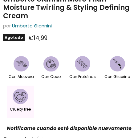
Moisture Twirling & Styling Defining
Cream
por
Umberto Giannini
Precio actual
€14,99
Agotado
Con Aloevera
Con Coco
Con Proteínas
Con Glicerina
Cruelty free