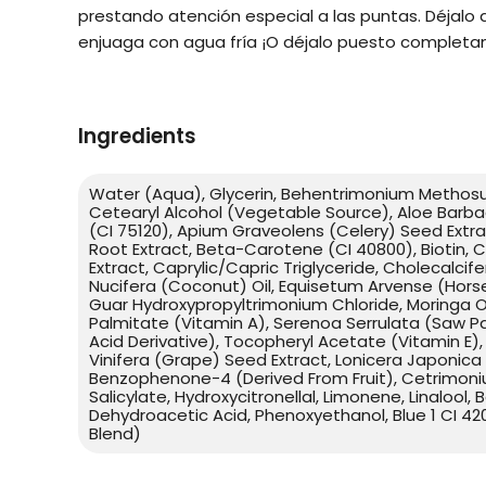
prestando atención especial a las puntas. Déjalo
enjuaga con agua fría ¡O déjalo puesto completa
Ingredients
Water (Aqua), Glycerin, Behentrimonium Methosu
Cetearyl Alcohol (Vegetable Source), Aloe Barba
(CI 75120), Apium Graveolens (Celery) Seed Extr
Root Extract, Beta-Carotene (CI 40800), Biotin, 
Extract, Caprylic/Capric Triglyceride, Cholecalcife
Nucifera (Coconut) Oil, Equisetum Arvense (Horset
Guar Hydroxypropyltrimonium Chloride, Moringa Ole
Palmitate (Vitamin A), Serenoa Serrulata (Saw P
Acid Derivative), Tocopheryl Acetate (Vitamin E), U
Vinifera (Grape) Seed Extract, Lonicera Japonica
Benzophenone-4 (Derived From Fruit), Cetrimoniu
Salicylate, Hydroxycitronellal, Limonene, Linalool,
Dehydroacetic Acid, Phenoxyethanol, Blue 1 CI 420
Blend)