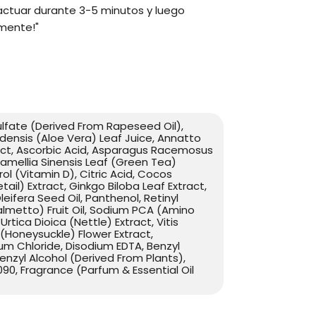
 actuar durante 3-5 minutos y luego
mente!"
lfate (Derived From Rapeseed Oil),
densis (Aloe Vera) Leaf Juice, Annatto
act, Ascorbic Acid, Asparagus Racemosus
Camellia Sinensis Leaf (Green Tea)
rol (Vitamin D), Citric Acid, Cocos
ail) Extract, Ginkgo Biloba Leaf Extract,
ifera Seed Oil, Panthenol, Retinyl
almetto) Fruit Oil, Sodium PCA (Amino
rtica Dioica (Nettle) Extract, Vitis
 (Honeysuckle) Flower Extract,
m Chloride, Disodium EDTA, Benzyl
 Benzyl Alcohol (Derived From Plants),
90, Fragrance (Parfum & Essential Oil