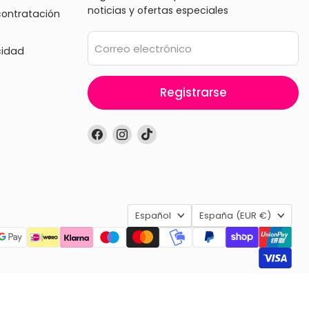
noticias y ofertas especiales
contratación
Correo electrónico
cidad
Registrarse
Encuéntrenos
Encuéntrenos
Encuéntrenos
en
en
en
Facebook
Instagram
TikTok
Idioma
País
Español
España
(EUR €)