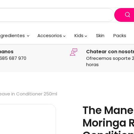
ngredientes
Accesorios
Kids
Skin
Packs
manos
Chatear con nosot
685 687 970
Ofrecemos soporte 
horas
eave in Conditioner 250ml
The Mane 
Moringa R