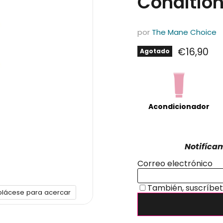
Conditio
por
The Mane Choice
Precio ac
€16,90
Agotado
Acondicionador
plácese para acercar