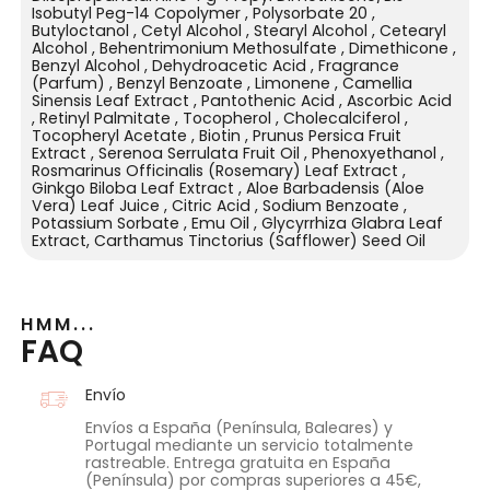
Isobutyl Peg-14 Copolymer , Polysorbate 20 ,
Butyloctanol , Cetyl Alcohol , Stearyl Alcohol , Cetearyl
Alcohol , Behentrimonium Methosulfate , Dimethicone ,
Benzyl Alcohol , Dehydroacetic Acid , Fragrance
(Parfum) , Benzyl Benzoate , Limonene , Camellia
Sinensis Leaf Extract , Pantothenic Acid , Ascorbic Acid
, Retinyl Palmitate , Tocopherol , Cholecalciferol ,
Tocopheryl Acetate , Biotin , Prunus Persica Fruit
Extract , Serenoa Serrulata Fruit Oil , Phenoxyethanol ,
Rosmarinus Officinalis (Rosemary) Leaf Extract ,
Ginkgo Biloba Leaf Extract , Aloe Barbadensis (Aloe
Vera) Leaf Juice , Citric Acid , Sodium Benzoate ,
Potassium Sorbate , Emu Oil , Glycyrrhiza Glabra Leaf
Extract, Carthamus Tinctorius (Safflower) Seed Oil
HMM...
FAQ
Envío
Envíos a España (Península, Baleares) y
Portugal mediante un servicio totalmente
rastreable. Entrega gratuita en España
(Península) por compras superiores a 45€,