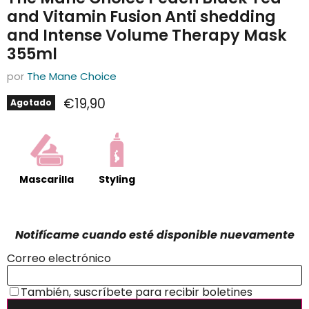
and Vitamin Fusion Anti shedding
and Intense Volume Therapy Mask
355ml
por
The Mane Choice
Precio actual
€19,90
Agotado
Mascarilla
Styling