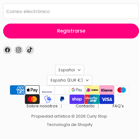
Correo electrónico
Registrarse
Encuéntrenos
Encuéntrenos
Encuéntrenos
en
en
en
Facebook
Instagram
TikTok
Idioma
Español
País
España
(EUR €)
Sobre nosotros
Contacto
FAQ's
Propiedad artística © 2026 Curly Stop.
Tecnología de Shopify