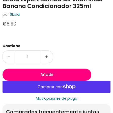
Banana Condicionador 325ml
por
Skala
Precio actual
€6,90
Cantidad
Añadir
Más opciones de pago
Comprados frecuentemente juntos