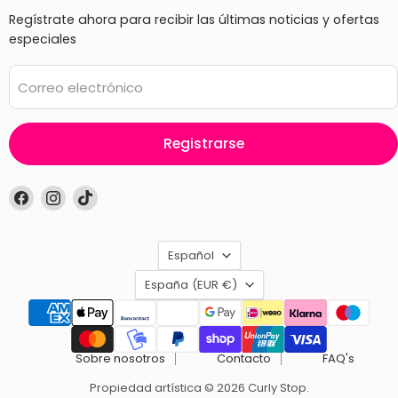
Regístrate ahora para recibir las últimas noticias y ofertas
especiales
Correo electrónico
Registrarse
Encuéntrenos
Encuéntrenos
Encuéntrenos
en
en
en
Facebook
Instagram
TikTok
Idioma
Español
País
España
(EUR €)
Sobre nosotros
Contacto
FAQ's
Propiedad artística © 2026 Curly Stop.