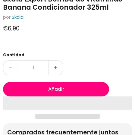
Banana Condicionador 325ml
por
Skala
Precio actual
€6,90
Cantidad
Añadir
Comprados frecuentemente juntos