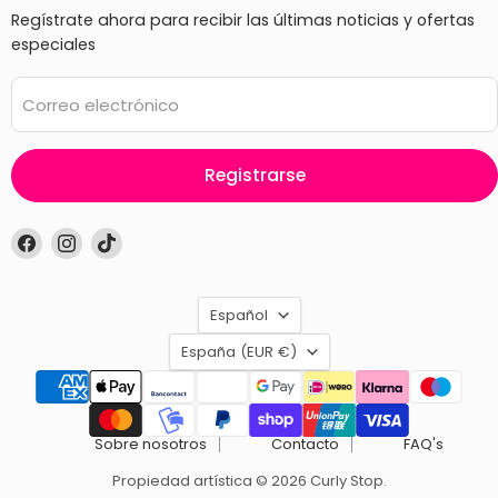
Regístrate ahora para recibir las últimas noticias y ofertas
especiales
Correo electrónico
Registrarse
Encuéntrenos
Encuéntrenos
Encuéntrenos
en
en
en
Facebook
Instagram
TikTok
Idioma
Español
País
España
(EUR €)
Sobre nosotros
Contacto
FAQ's
Propiedad artística © 2026 Curly Stop.