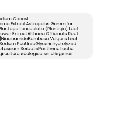
odium Cocoyl
xima ExtractAstragalus Gummifer
lantago Lanceolata (Plantigin) Leaf
wer ExtractAlthaea Officinalis Root
[1]NiacinamideBambusa Vulgaris Leaf
teSodium PcaUreaGlycerinhydrolyzed
otassium SorbatePanthenolLactic
gricultura ecológica sin alérgenos