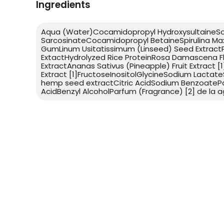
Ingredients
Aqua (Water)Cocamidopropyl HydroxysultaineS
SarcosinateCocamidopropyl BetaineSpirulina Ma
GumLinum Usitatissimum (Linseed) Seed ExtractP
ExtactHydrolyzed Rice ProteinRosa Damascena Flo
ExtractAnanas Sativus (Pineapple) Fruit Extract 
Extract [1]FructoseInositolGlycineSodium Lacta
hemp seed extractCitric AcidSodium BenzoateP
AcidBenzyl AlcoholParfum (Fragrance) [2] de la a