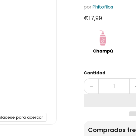
por
Phitofilos
Precio actual
€17,99
Champú
Cantidad
plácese para acercar
Comprados fre