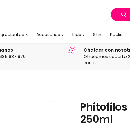
ngredientes
Accesorios
Kids
Skin
Packs
manos
Chatear con nosot
685 687 970
Ofrecemos soporte 
horas
Phitofilo
250ml