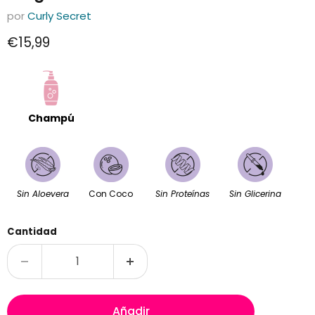
por
Curly Secret
Precio actual
€15,99
Champú
Sin Aloevera
Con Coco
Sin Proteínas
Sin Glicerina
Cantidad
Añadir