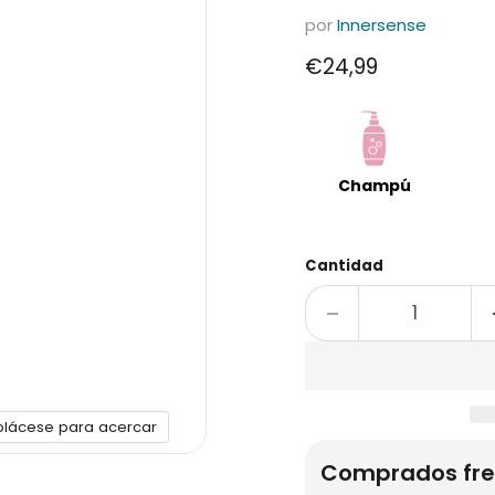
por
Innersense
Precio actual
€24,99
Champú
Cantidad
plácese para acercar
Comprados fre