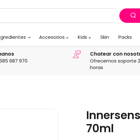
ngredientes
Accesorios
Kids
Skin
Packs
manos
Chatear con nosot
685 687 970
Ofrecemos soporte 
horas
Innersen
70ml