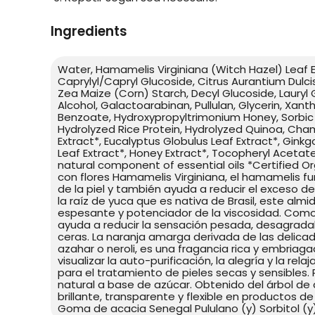
Ingredients
Water, Hamamelis Virginiana (Witch Hazel) Leaf Ex
Caprylyl/Capryl Glucoside, Citrus Aurantium Dulcis 
Zea Maize (Corn) Starch, Decyl Glucoside, Lauryl 
Alcohol, Galactoarabinan, Pullulan, Glycerin, Xa
Benzoate, Hydroxypropyltrimonium Honey, Sorbic 
Hydrolyzed Rice Protein, Hydrolyzed Quinoa, Cham
Extract*, Eucalyptus Globulus Leaf Extract*, Ginkg
Leaf Extract*, Honey Extract*, Tocopheryl Acetate 
natural component of essential oils *Certified Or
con flores Hamamelis Virginiana, el hamamelis 
de la piel y también ayuda a reducir el exceso d
la raíz de yuca que es nativa de Brasil, este a
espesante y potenciador de la viscosidad. Como 
ayuda a reducir la sensación pesada, desagradab
ceras. La naranja amarga derivada de las delicad
azahar o neroli, es una fragancia rica y embriagad
visualizar la auto-purificación, la alegría y la rel
para el tratamiento de pieles secas y sensibles.
natural a base de azúcar. Obtenido del árbol de a
brillante, transparente y flexible en productos de
Goma de acacia Senegal Pululano (y) Sorbitol (