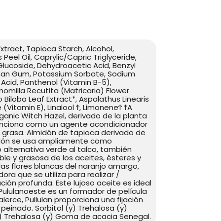
tract, Tapioca Starch, Alcohol,
Peel Oil, Caprylic/Capric Triglyceride,
Glucoside, Dehydroacetic Acid, Benzyl
nthan Gum, Potassium Sorbate, Sodium
Acid, Panthenol (Vitamin B-5),
omilla Recutita (Matricaria) Flower
o Biloba Leaf Extract*, Aspalathus Linearis
(Vitamin E), Linalool Ϯ, LimoneneϮ ϮA
ganic Witch Hazel, derivado de la planta
funciona como un agente acondicionador
e grasa. Almidón de tapioca derivado de
lmidón se usa ampliamente como
alternativa verde al talco, también
le y grasosa de los aceites, ésteres y
as flores blancas del naranjo amargo,
ora que se utiliza para realizar /
ajación profunda. Este lujoso aceite es ideal
 Pululanoeste es un formador de película
lerce, Pullulan proporciona una fijación
 peinado. Sorbitol (y) Trehalosa (y)
y) Trehalosa (y) Goma de acacia Senegal.