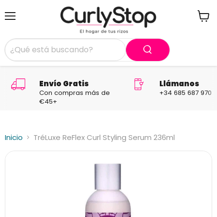
Menú
Ver
carrit
Envío Gratis
Llámanos
Con compras más de
+34 685 687 970
€45+
Inicio
TréLuxe ReFlex Curl Styling Serum 236ml