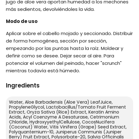
jugo de aloe vera aportan humedad a los mechones
más sedientos, devolviéndoles la vida.
Modo de uso
Aplicar sobre el cabello mojado y seccionado. Distribuir
de forma homogénea, sección por sección,
empezando por las puntas hasta la raíz. Moldear y
definir como se desee. Dejar secar al aire. Para
potenciar el volumen del peinado, hacer "scrunch"
mientras todavía está húmedo.
Ingredients
Water, Aloe Barbadensis (Aloe Vera) LeafJuice,
PropyleneGlycol, Lactobacillus/Tomato Fruit Ferment
Extract, Oryza Sativa (Rice) Extract, Keratin Amino
Acids, Acyl Coenzyme A Desaturase, Cetrimonium
Chloride, HydroxyyethylCellulose, CocosNucifera
(Coconut) Water, Vitis Vinifera (Grape) Seed Extract,
Polyquanternium-10, Juniperus Communis (Juniper
Berry) Fruit Extract, Polysorbate-20, Salvia Officinalis