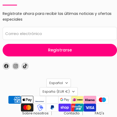
Regístrate ahora para recibir las últimas noticias y ofertas
especiales
Correo electrónico
Registrarse
Encuéntrenos
Encuéntrenos
Encuéntrenos
en
en
en
Facebook
Instagram
TikTok
Idioma
Español
País
España
(EUR €)
Sobre nosotros
Contacto
FAQ's