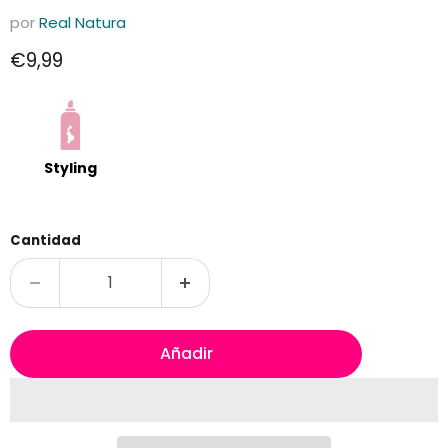
por
Real Natura
Precio actual
€9,99
Styling
Cantidad
Añadir