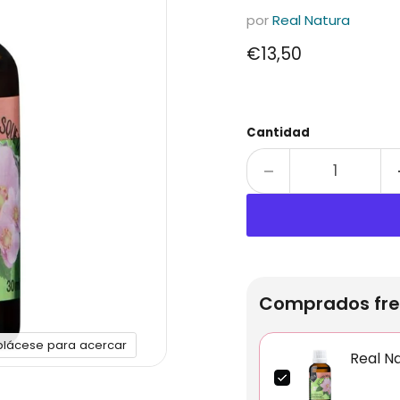
por
Real Natura
Precio actual
€13,50
Cantidad
Comprados fre
plácese para acercar
Real N