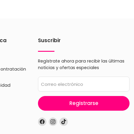
ica
Suscribir
Regístrate ahora para recibir las últimas
noticias y ofertas especiales
contratación
Correo electrónico
cidad
Registrarse
Encuéntrenos
Encuéntrenos
Encuéntrenos
en
en
en
Facebook
Instagram
TikTok