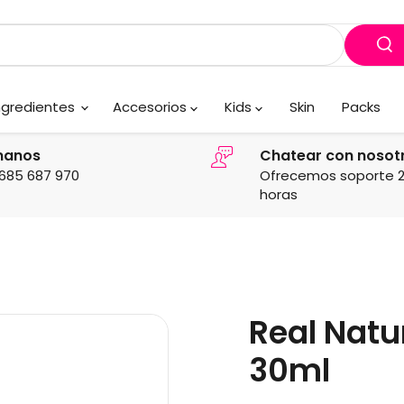
ngredientes
Accesorios
Kids
Skin
Packs
manos
Chatear con nosot
685 687 970
Ofrecemos soporte 
horas
Real Natu
30ml