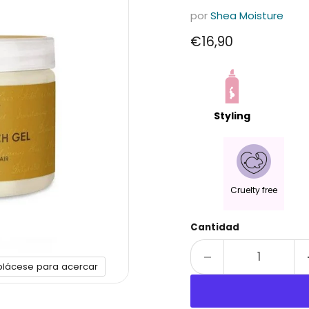
por
Shea Moisture
Precio actual
€16,90
Styling
Cruelty free
Cantidad
plácese para acercar