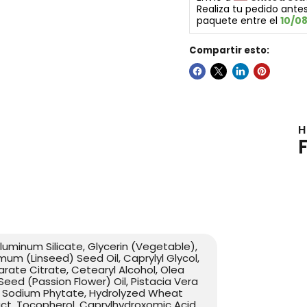
Realiza tu pedido antes
paquete entre el 
10/0
Compartir esto:
H
luminum Silicate, Glycerin (Vegetable),
um (Linseed) Seed Oil, Caprylyl Glycol,
arate Citrate, Cetearyl Alcohol, Olea
 Seed (Passion Flower) Oil, Pistacia Vera
ce, Sodium Phytate, Hydrolyzed Wheat
ct, Tocopherol, Caprylhydroxomic Acid,