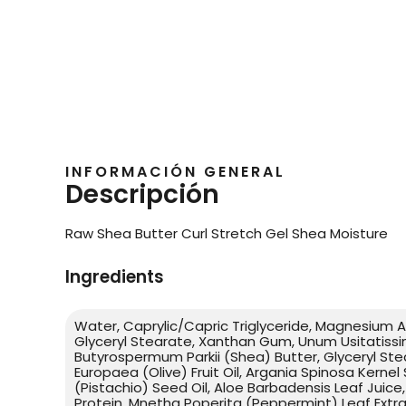
INFORMACIÓN GENERAL
Descripción
Raw Shea Butter Curl Stretch Gel Shea Moisture
Ingredients
Water, Caprylic/Capric Triglyceride, Magnesium A
Glyceryl Stearate, Xanthan Gum, Unum Usitatissim
Butyrospermum Parkii (Shea) Butter, Glyceryl Ste
Europaea (Olive) Fruit Oil, Argania Spinosa Kernel
(Pistachio) Seed Oil, Aloe Barbadensis Leaf Jui
Protein, Mnetha Poperita (Peppermint) Leaf Extra