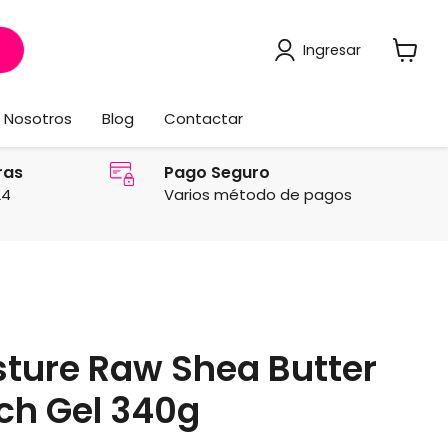
Ingresar
Ver
carrito
Nosotros
Blog
Contactar
ras
Pago Seguro
24
Varios método de pagos
ture Raw Shea Butter
tch Gel 340g