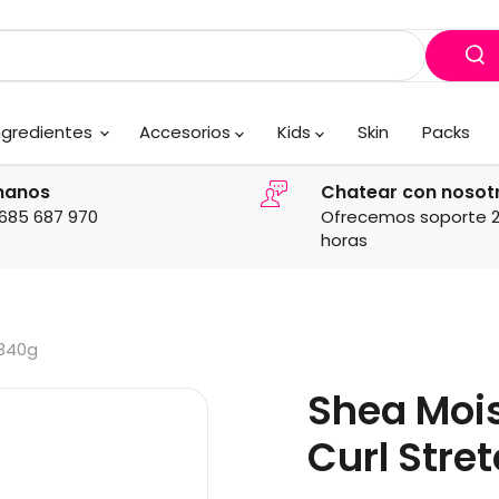
ngredientes
Accesorios
Kids
Skin
Packs
manos
Chatear con nosot
685 687 970
Ofrecemos soporte 
horas
 340g
Shea Mois
Curl Stre