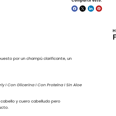
Compartir esto:
H
puesto por un champú clarificante, un
y I Con Glicerina I Con Proteína I Sin Aloe
 cabello y cuero cabelludo pero
ucto.