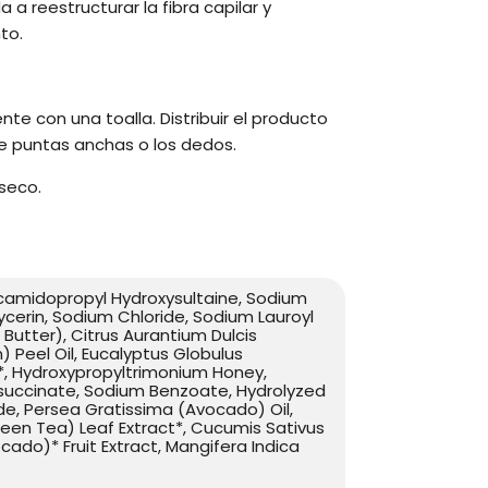
a reestructurar la fibra capilar y
to.
te con una toalla. Distribuir el producto
 puntas anchas o los dedos.
 seco.
amidopropyl Hydroxysultaine, Sodium
ycerin, Sodium Chloride, Sodium Lauroyl
Butter), Citrus Aurantium Dulcis
 Peel Oil, Eucalyptus Globulus
*, Hydroxypropyltrimonium Honey,
isuccinate, Sodium Benzoate, Hydrolyzed
de, Persea Gratissima (Avocado) Oil,
Green Tea) Leaf Extract*, Cucumis Sativus
ado)* Fruit Extract, Mangifera Indica