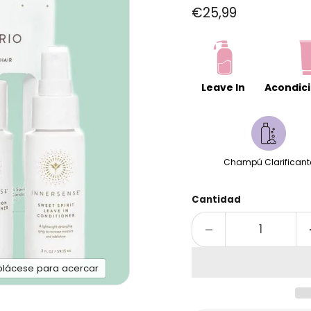
Precio actual
€25,99
Leave In
Acondic
Champú Clarificant
Cantidad
plácese para acercar