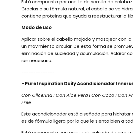
Está compuesto por aceite de semilla de calabaza
Gracias a su fórmula natural, el cabello se ve hi
contiene proteína que ayuda a reestructurar la fibr
Modo de uso
Aplicar sobre el cabello mojado y masajear con l
un movimiento circular. De esta forma se promueve
eliminación de suciedad y acumulación. Aclarar c
ser necesario.
--------------
- Pure Inspiration Daily Acondicionador Inner
Con Glicerina I Con Aloe Vera I Con Coco I Con Pro
Free
Este acondicionador está diseñado para hidrata
es de fórmula ligera por lo que le sienta bien a to
Está compuesto con aceite de salvado de arroz y a