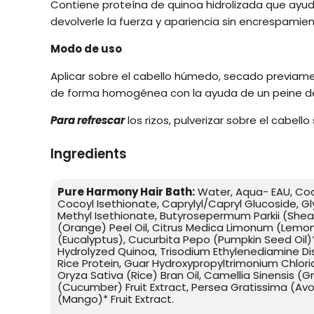
Contiene proteína de quinoa hidrolizada que ayuda 
devolverle la fuerza y apariencia sin encrespamien
Modo de uso
Aplicar sobre el cabello húmedo, secado previamen
de forma homogénea con la ayuda de un peine de
Para refrescar
los rizos, pulverizar sobre el cabello
Ingredients
Pure Harmony Hair Bath:
Water, Aqua- EAU, Coc
Cocoyl Isethionate, Caprylyl/Capryl Glucoside, Gl
Methyl Isethionate, Butyrosepermum Parkii (Shea 
(Orange) Peel Oil, Citrus Medica Limonum (Lemon)
(Eucalyptus), Cucurbita Pepo (Pumpkin Seed Oil)
Hydrolyzed Quinoa, Trisodium Ethylenediamine D
Rice Protein, Guar Hydroxypropyltrimonium Chlori
Oryza Sativa (Rice) Bran Oil, Camellia Sinensis (
(Cucumber) Fruit Extract, Persea Gratissima (Avoc
(Mango)* Fruit Extract.