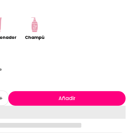
ionador
Champú
e
Añadir