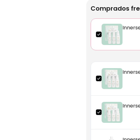
Comprados fre
Innerse
Inners
Inners
Inners