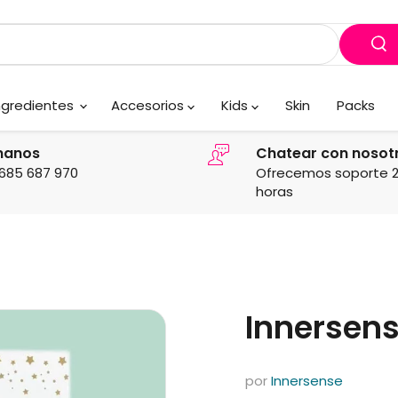
ngredientes
Accesorios
Kids
Skin
Packs
manos
Chatear con nosot
685 687 970
Ofrecemos soporte 
horas
Innersens
por
Innersense