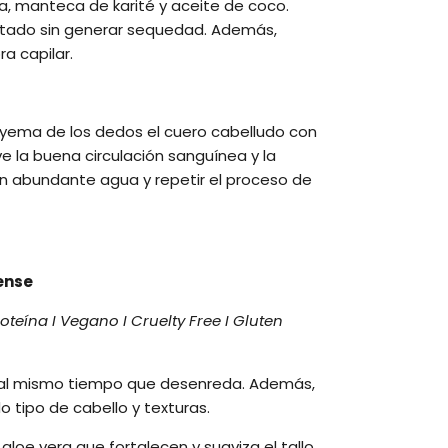
, manteca de karité y aceite de coco.
dratado sin generar sequedad. Además,
a capilar.
a yema de los dedos el cuero cabelludo con
 la buena circulación sanguínea y la
on abundante agua y repetir el proceso de
sense
teína I Vegano I Cruelty Free I Gluten
r al mismo tiempo que desenreda. Además,
do tipo de cabello y texturas.
loe vera que fortalecen y suaviza el tallo