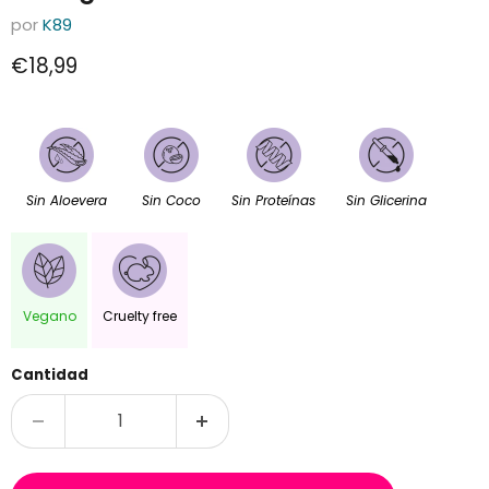
por
K89
Precio actual
€18,99
Sin Aloevera
Sin Coco
Sin Proteínas
Sin Glicerina
Vegano
Cruelty free
Cantidad