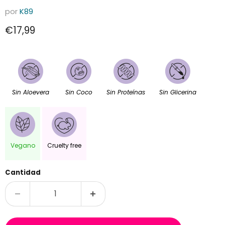
por
K89
Precio actual
€17,99
Sin Aloevera
Sin Coco
Sin Proteínas
Sin Glicerina
Vegano
Cruelty free
Cantidad