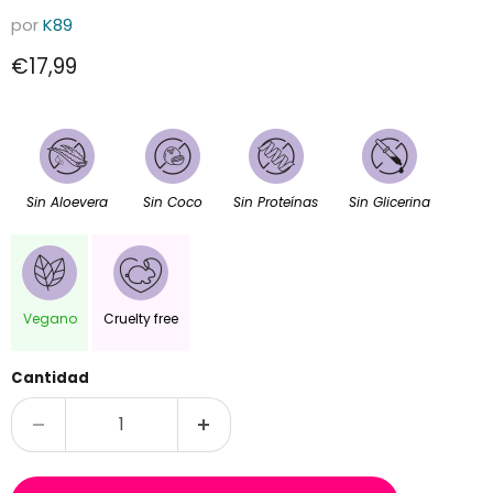
por
K89
Precio actual
€17,99
Sin Aloevera
Sin Coco
Sin Proteínas
Sin Glicerina
Vegano
Cruelty free
Cantidad