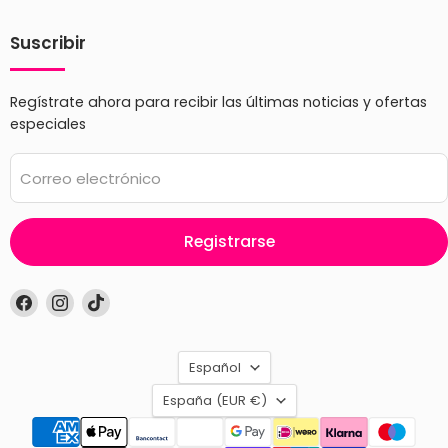
Suscribir
Regístrate ahora para recibir las últimas noticias y ofertas
especiales
Correo electrónico
Registrarse
Encuéntrenos
Encuéntrenos
Encuéntrenos
en
en
en
Facebook
Instagram
TikTok
Idioma
Español
País
España
(EUR €)