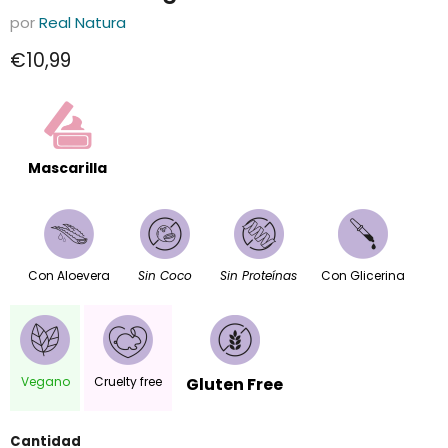
por
Real Natura
Precio actual
€10,99
Mascarilla
Con Aloevera
Sin Coco
Sin Proteínas
Con Glicerina
Vegano
Cruelty free
Gluten Free
Cantidad