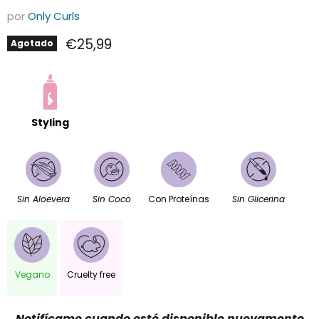
por
Only Curls
Precio actual
€25,99
Agotado
Styling
Sin Aloevera
Sin Coco
Con Proteínas
Sin Glicerina
Vegano
Cruelty free