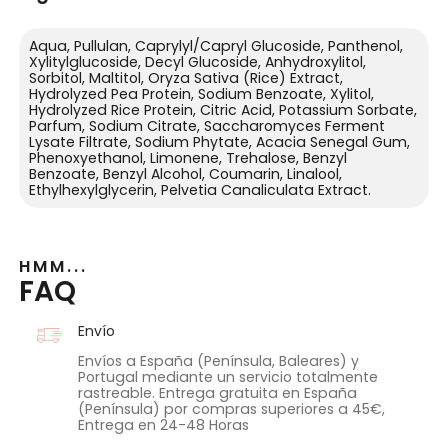
Aqua, Pullulan, Caprylyl/Capryl Glucoside, Panthenol,
Xylitylglucoside, Decyl Glucoside, Anhydroxylitol,
Sorbitol, Maltitol, Oryza Sativa (Rice) Extract,
Hydrolyzed Pea Protein, Sodium Benzoate, Xylitol,
Hydrolyzed Rice Protein, Citric Acid, Potassium Sorbate,
Parfum, Sodium Citrate, Saccharomyces Ferment
Lysate Filtrate, Sodium Phytate, Acacia Senegal Gum,
Phenoxyethanol, Limonene, Trehalose, Benzyl
Benzoate, Benzyl Alcohol, Coumarin, Linalool,
Ethylhexylglycerin, Pelvetia Canaliculata Extract.
HMM...
FAQ
Envío
Envíos a España (Península, Baleares) y
Portugal mediante un servicio totalmente
rastreable. Entrega gratuita en España
(Península) por compras superiores a 45€,
Entrega en 24-48 Horas