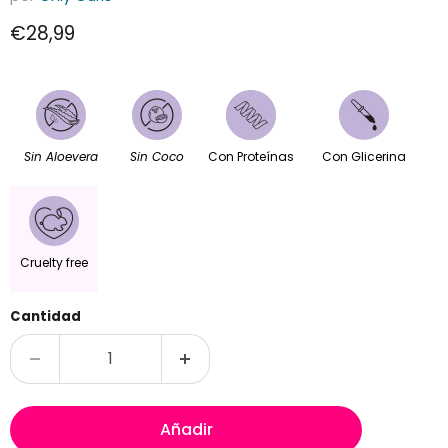
Precio actual
€28,99
Sin Aloevera
Sin Coco
Con Proteínas
Con Glicerina
Cruelty free
Cantidad
Añadir