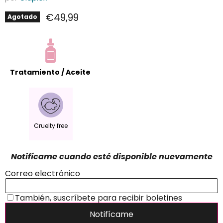
Precio actual
€49,99
Agotado
Tratamiento / Aceite
Cruelty free