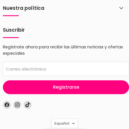
Nuestra política
Suscribir
Regístrate ahora para recibir las últimas noticias y ofertas
especiales
Correo electrónico
Registrarse
Encuéntrenos
Encuéntrenos
Encuéntrenos
en
en
en
Facebook
Instagram
TikTok
Idioma
Español