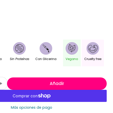
o
Sin Proteínas
Con Glicerina
Vegano
Cruelty free
Añadir
Más opciones de pago