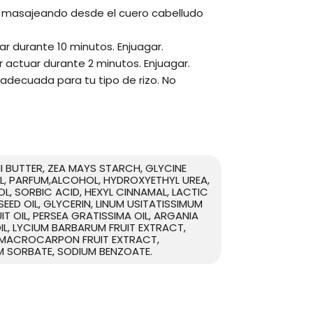
s, masajeando desde el cuero cabelludo
uar durante 10 minutos. Enjuagar.
r actuar durante 2 minutos. Enjuagar.
 adecuada para tu tipo de rizo. No
 BUTTER, ZEA MAYS STARCH, GLYCINE
L, PARFUM,ALCOHOL, HYDROXYETHYL UREA,
L, SORBIC ACID, HEXYL CINNAMAL, LACTIC
ED OIL, GLYCERIN, LINUM USITATISSIMUM
IT OIL, PERSEA GRATISSIMA OIL, ARGANIA
OIL, LYCIUM BARBARUM FRUIT EXTRACT,
M MACROCARPON FRUIT EXTRACT,
M SORBATE, SODIUM BENZOATE.