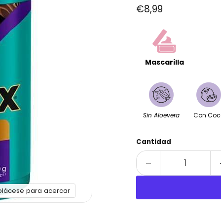
Precio actual
€8,99
Mascarilla
Sin Aloevera
Con Coc
Cantidad
plácese para acercar