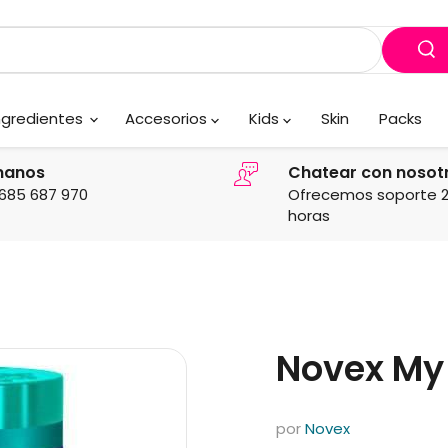
ngredientes
Accesorios
Kids
Skin
Packs
manos
Chatear con nosot
685 687 970
Ofrecemos soporte 
horas
Novex My 
por
Novex