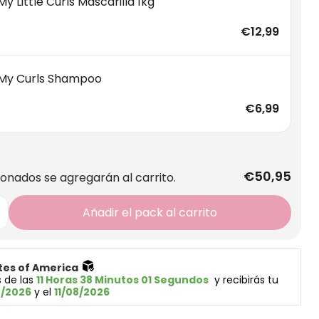
y Little Curls Mascarilla 1kg
€12,99
My Curls Shampoo
€6,99
€50,95
ionados se agregarán al carrito.
Añadir el pack al carrito
tes of America 
 de las 
11 Horas 38 Minutos 01 Segundos
  y recibirás tu 
8/2026
 y el 
11/08/2026