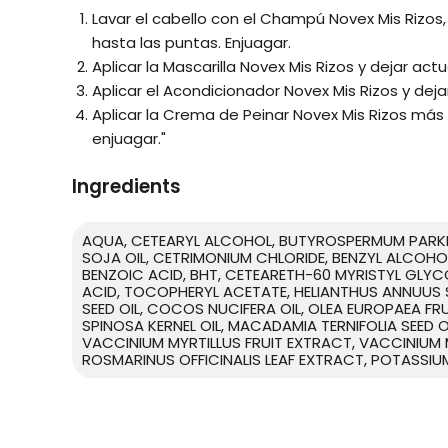
Lavar el cabello con el Champú Novex Mis Rizo
hasta las puntas. Enjuagar.
Aplicar la Mascarilla Novex Mis Rizos y dejar act
Aplicar el Acondicionador Novex Mis Rizos y deja
Aplicar la Crema de Peinar Novex Mis Rizos más
enjuagar."
Ingredients
AQUA, CETEARYL ALCOHOL, BUTYROSPERMUM PARKII
SOJA OIL, CETRIMONIUM CHLORIDE, BENZYL ALCOHO
BENZOIC ACID, BHT, CETEARETH-60 MYRISTYL GLYCO
ACID, TOCOPHERYL ACETATE, HELIANTHUS ANNUUS SE
SEED OIL, COCOS NUCIFERA OIL, OLEA EUROPAEA FRU
SPINOSA KERNEL OIL, MACADAMIA TERNIFOLIA SEED 
VACCINIUM MYRTILLUS FRUIT EXTRACT, VACCINIU
ROSMARINUS OFFICINALIS LEAF EXTRACT, POTASSIU