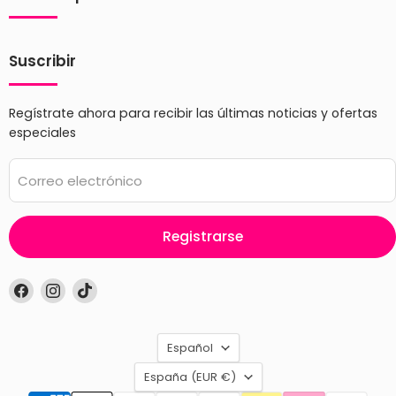
Suscribir
Regístrate ahora para recibir las últimas noticias y ofertas
especiales
Correo electrónico
Registrarse
Encuéntrenos
Encuéntrenos
Encuéntrenos
en
en
en
Facebook
Instagram
TikTok
Idioma
Español
País
España
(EUR €)