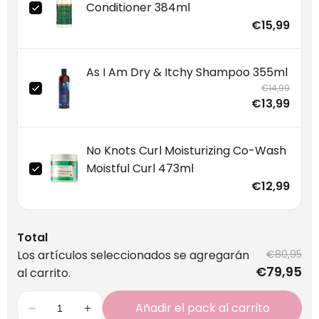
Conditioner 384ml
€15,99
As I Am Dry & Itchy Shampoo 355ml
€14,99
€13,99
No Knots Curl Moisturizing Co-Wash
Moistful Curl 473ml
€12,99
Total
Los artículos seleccionados se agregarán
€80,95
€79,95
al carrito.
Añadir el pack al carrito