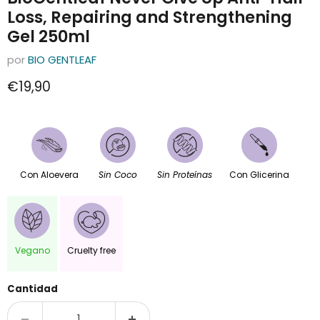
Loss, Repairing and Strengthening
Gel 250ml
por
BIO GENTLEAF
Precio actual
€19,90
Con Aloevera
Sin Coco
Sin Proteínas
Con Glicerina
Vegano
Cruelty free
Cantidad