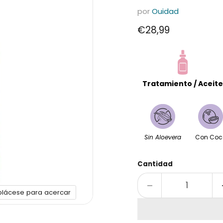
por
Ouidad
Precio actual
€28,99
Tratamiento / Aceite
Sin Aloevera
Con Coc
Cantidad
plácese para acercar