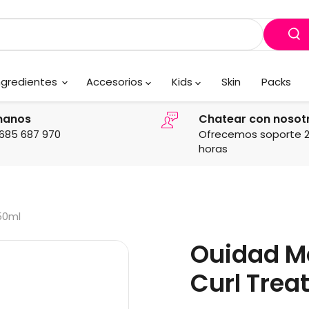
ngredientes
Accesorios
Kids
Skin
Packs
manos
Chatear con nosot
685 687 970
Ofrecemos soporte 
horas
50ml
Ouidad M
Curl Tre