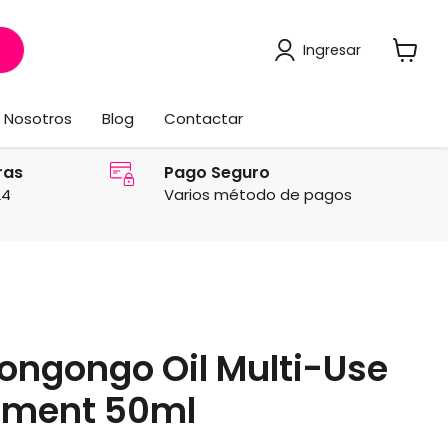
Ingresar
Ver
carrito
Nosotros
Blog
Contactar
ras
Pago Seguro
24
Varios método de pagos
ongongo Oil Multi-Use
atment 50ml