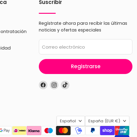
ica
Suscribir
Regístrate ahora para recibir las últimas
noticias y ofertas especiales
contratación
Correo electrónico
cidad
Registrarse
Encuéntrenos
Encuéntrenos
Encuéntrenos
en
en
en
Facebook
Instagram
TikTok
Idioma
País
Español
España
(EUR €)