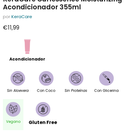
Acondicionador 355ml
por
KeraCare
Precio actual
€11,99
Acondicionador
Sin Aloevera
Con Coco
Sin Proteínas
Con Glicerina
Vegano
Gluten Free