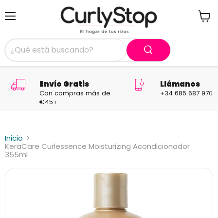
Menú
Ver
carrit
Envío Gratis
Llámanos
Con compras más de
+34 685 687 970
€45+
Inicio
KeraCare Curlessence Moisturizing Acondicionador
355ml