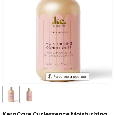
Pulse para acercar
KeraCare Curlessence Moisturizing