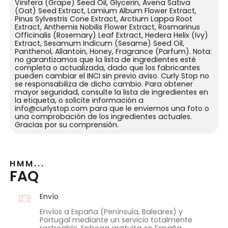
Vinifera (Grape) Seed Oil, Glycerin, Avena Sativa
(Oat) Seed Extract, Lamium Album Flower Extract,
Pinus Sylvestris Cone Extract, Arctium Lappa Root
Extract, Anthemis Nobilis Flower Extract, Rosmarinus
Officinalis (Rosemary) Leaf Extract, Hedera Helix (Ivy)
Extract, Sesamum Indicum (Sesame) Seed Oil,
Panthenol, Allantoin, Honey, Fragrance (Parfum). Nota:
no garantizamos que la lista de ingredientes esté
completa o actualizada, dado que los fabricantes
pueden cambiar el INCI sin previo aviso. Curly Stop no
se responsabiliza de dicho cambio. Para obtener
mayor seguridad, consulte la lista de ingredientes en
la etiqueta, o solicite información a
info@curlystop.com para que le enviemos una foto o
una comprobación de los ingredientes actuales.
Gracias por su comprensión.
HMM...
FAQ
Envío
Envíos a España (Península, Baleares) y
Portugal mediante un servicio totalmente
rastreable. Entrega gratuita en España