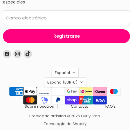
especiales
Correo electrónico
Registrarse
Encuéntrenos
Encuéntrenos
Encuéntrenos
en
en
en
Facebook
Instagram
TikTok
Idioma
Español
País
España
(EUR €)
Sobre nosotros
Contacto
FAQ's
Propiedad artística © 2026 Curly Stop.
Tecnología de Shopify