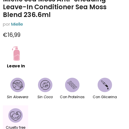
Leave-In Conditioner Sea Moss
Blend 236.6ml
por
Mielle
Precio actual
€16,99
Leave In
Sin Aloevera
Sin Coco
Con Proteínas
Con Glicerina
Cruelty free