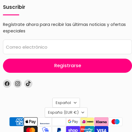
Suscribir
Regístrate ahora para recibir las últimas noticias y ofertas
especiales
Correo electrónico
Registrarse
Encuéntrenos
Encuéntrenos
Encuéntrenos
en
en
en
Facebook
Instagram
TikTok
Idioma
Español
País
España
(EUR €)