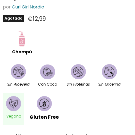
por
Curl Girl Nordic
Precio actual
€12,99
Agotado
Champú
Sin Aloevera
Con Coco
Sin Proteínas
Sin Glicerina
Vegano
Gluten Free