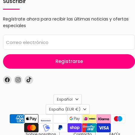
Suscribir
Regístrate ahora para recibir las últimas noticias y ofertas
especiales
Correo electrónico
Registrarse
Encuéntrenos
Encuéntrenos
Encuéntrenos
en
en
en
Facebook
Instagram
TikTok
Idioma
Español
País
España
(EUR €)
Sobre nosotros
Contacto
FAQ's