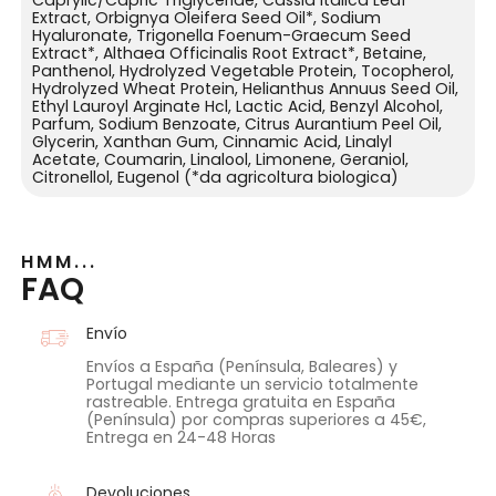
Extract, Orbignya Oleifera Seed Oil*, Sodium
Hyaluronate, Trigonella Foenum-Graecum Seed
Extract*, Althaea Officinalis Root Extract*, Betaine,
Panthenol, Hydrolyzed Vegetable Protein, Tocopherol,
Hydrolyzed Wheat Protein, Helianthus Annuus Seed Oil,
Ethyl Lauroyl Arginate Hcl, Lactic Acid, Benzyl Alcohol,
Parfum, Sodium Benzoate, Citrus Aurantium Peel Oil,
Glycerin, Xanthan Gum, Cinnamic Acid, Linalyl
Acetate, Coumarin, Linalool, Limonene, Geraniol,
Citronellol, Eugenol (*da agricoltura biologica)
HMM...
FAQ
Envío
Envíos a España (Península, Baleares) y
Portugal mediante un servicio totalmente
rastreable. Entrega gratuita en España
(Península) por compras superiores a 45€,
Entrega en 24-48 Horas
Devoluciones