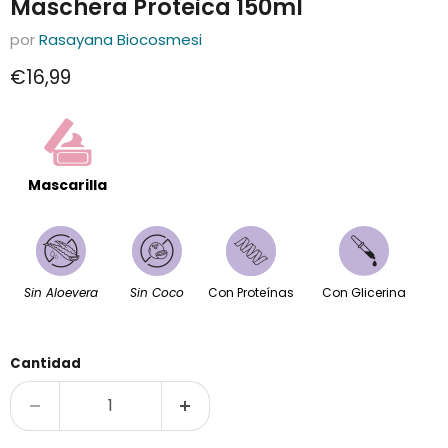
Maschera Proteica 150ml
por
Rasayana Biocosmesi
Precio actual
€16,99
Mascarilla
Sin Aloevera
Sin Coco
Con Proteínas
Con Glicerina
Cantidad