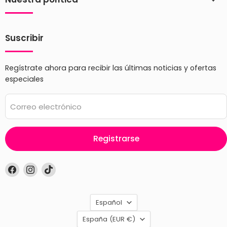
Suscribir
Regístrate ahora para recibir las últimas noticias y ofertas
especiales
Correo electrónico
Registrarse
Encuéntrenos
Encuéntrenos
Encuéntrenos
en
en
en
Facebook
Instagram
TikTok
Idioma
Español
País
España
(EUR €)