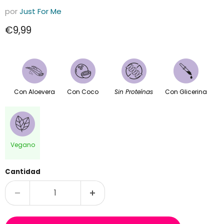
por
Just For Me
Precio actual
€9,99
Con Aloevera
Con Coco
Sin Proteínas
Con Glicerina
Vegano
Cantidad