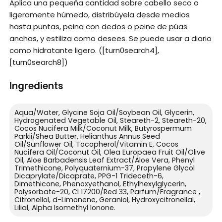
Aplica una pequeña cantidad sobre cabello seco o
ligeramente húmedo, distribúyela desde medios
hasta puntas, peina con dedos o peine de púas
anchas, y estiliza como desees. Se puede usar a diario
como hidratante ligero. ([turn0search4],
[turn0search8])
Ingredients
Aqua/Water, Glycine Soja Oil/Soybean Oil, Glycerin,
Hydrogenated Vegetable Oil, Steareth-2, Steareth-20,
Cocos Nucifera Milk/Coconut Milk, Butyrospermum
Parkii/Shea Butter, Helianthus Annus Seed
Oil/Sunflower Oil, Tocopherol/Vitamin E, Cocos
Nucifera Oil/Coconut Oil, Olea Europaea Fruit Oil/Olive
Oil, Aloe Barbadensis Leaf Extract/Aloe Vera, Phenyl
Trimethicone, Polyquaternium-37, Propylene Glycol
Dicaprylate/Dicaprate, PPG-1 Trideceth-6,
Dimethicone, Phenoxyethanol, Ethylhexylglycerin,
Polysorbate-20, CI 17200/Red 33, Parfum/Fragrance ,
Citronellol, d-Limonene, Geraniol, Hydroxycitronellal,
Lilial, Alpha Isomethyl Ionone.