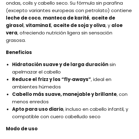
ondas, coils y cabello seco. Su fórmula sin parafina
(excepto variantes europeas con petrolato) contiene
leche de coco
,
manteca de karité
,
aceite de
girasol
,
vitamina E
,
aceite de soja y oliva
, y
aloe
vera
, ofreciendo nutrición ligera sin sensación
grasosa.
Beneficios
Hidratación suave y de larga duración
sin
apelmazar el cabello
Reduce el frizz y los “fly‑aways”
, ideal en
ambientes húmedos
Cabello más suave, manejable y brillante
, con
menos enredos
Apto para uso diario
, incluso en cabello infantil, y
compatible con cuero cabelludo seco
Modo de uso