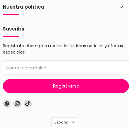
Nuestra política
Suscribir
Regístrate ahora para recibir las últimas noticias y ofertas
especiales
Correo electrónico
Registrarse
Encuéntrenos
Encuéntrenos
Encuéntrenos
en
en
en
Facebook
Instagram
TikTok
Idioma
Español