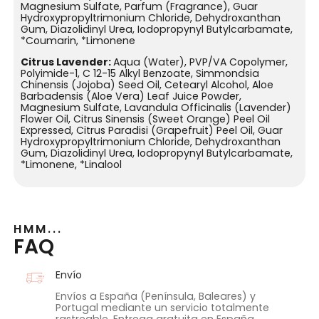
Magnesium Sulfate, Parfum (Fragrance), Guar
Hydroxypropyltrimonium Chloride, Dehydroxanthan
Gum, Diazolidinyl Urea, Iodopropynyl Butylcarbamate,
*Coumarin, *Limonene
Citrus Lavender:
Aqua (Water), PVP/VA Copolymer,
Polyimide-1, C 12-15 Alkyl Benzoate, Simmondsia
Chinensis (Jojoba) Seed Oil, Cetearyl Alcohol, Aloe
Barbadensis (Aloe Vera) Leaf Juice Powder,
Magnesium Sulfate, Lavandula Officinalis (Lavender)
Flower Oil, Citrus Sinensis (Sweet Orange) Peel Oil
Expressed, Citrus Paradisi (Grapefruit) Peel Oil, Guar
Hydroxypropyltrimonium Chloride, Dehydroxanthan
Gum, Diazolidinyl Urea, Iodopropynyl Butylcarbamate,
*Limonene, *Linalool
HMM...
FAQ
Envío
Envíos a España (Península, Baleares) y
Portugal mediante un servicio totalmente