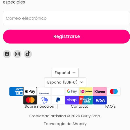
especiales
Correo electrónico
Registrarse
Encuéntrenos
Encuéntrenos
Encuéntrenos
en
en
en
Facebook
Instagram
TikTok
Idioma
Español
País
España
(EUR €)
Sobre nosotros
Contacto
FAQ's
Propiedad artística © 2026 Curly Stop.
Tecnología de Shopify