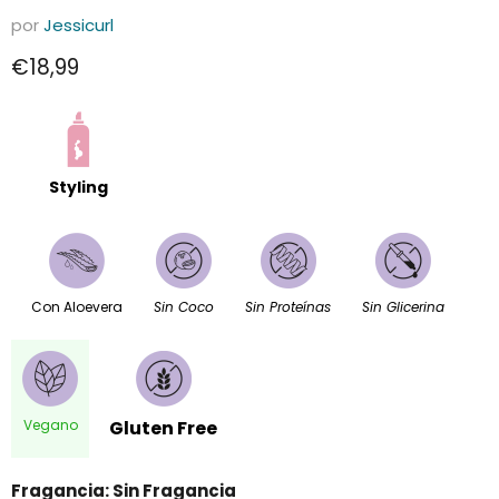
por
Jessicurl
Precio actual
€18,99
Styling
Con Aloevera
Sin Coco
Sin Proteínas
Sin Glicerina
Vegano
Gluten Free
Fragancia:
Sin Fragancia