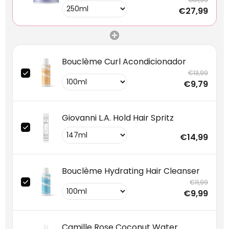
€27,99
Bouclème Curl Acondicionador
€13,99
€9,79
Giovanni L.A. Hold Hair Spritz
€14,99
Bouclème Hydrating Hair Cleanser
€11,99
€9,99
Camille Rose Coconut Water