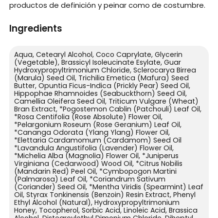
productos de definición y peinar como de costumbre.
Ingredients
Aqua, Cetearyl Alcohol, Coco Caprylate, Glycerin
(Vegetable), Brassicyl Isoleucinate Esylate, Guar
Hydroxypropyltrimonium Chloride, Sclerocarya Birrea
(Marula) Seed Oil, Trichilia Emetica (Mafura) Seed
Butter, Opuntia Ficus-Indica (Prickly Pear) Seed Oil,
Hippophae Rhamnoides (Seabuckthorn) Seed Oil,
Camellia Oleifera Seed Oil, Triticum Vulgare (Wheat)
Bran Extract, *Pogostemon Cablin (Patchouli) Leaf Oil,
*Rosa Centifolia (Rose Absolute) Flower Oil,
*Pelargonium Roseum (Rose Geranium) Leaf Oil,
*Cananga Odorata (Ylang Ylang) Flower Oil,
*Elettaria Cardamomum (Cardamom) Seed Oil
*Lavandula Angustifolia (Lavender) Flower Oil,
*Michelia Alba (Magnolia) Flower Oil, *Juniperus
Virginiana (Cedarwood) Wood Oil, *Citrus Nobilis
(Mandarin Red) Peel Oil, *Cymbopogon Martini
(Palmarosa) Leaf Oil, *Coriandrum Sativum
(Coriander) Seed Oil, *Mentha Viridis (Spearmint) Leaf
Oil, Styrax Tonkinensis (Benzoin) Resin Extract, Phenyl
Ethyl Alcohol (Natural), Hydroxypropyltrimonium
Honey, Tocopherol, Sorbic Acid, Linoleic Acid, Brassica