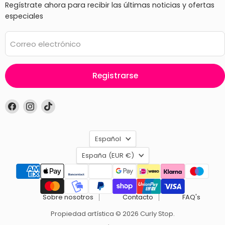
Regístrate ahora para recibir las últimas noticias y ofertas
especiales
Correo electrónico
Registrarse
Encuéntrenos
Encuéntrenos
Encuéntrenos
en
en
en
Facebook
Instagram
TikTok
Idioma
Español
País
España
(EUR €)
Sobre nosotros
Contacto
FAQ's
Propiedad artística © 2026 Curly Stop.