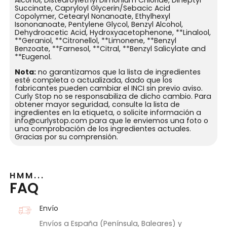
Alcohol, Distearoylethyl Dimonium Chloride, Diheptyl
Succinate, Capryloyl Glycerin/Sebacic Acid
Copolymer, Cetearyl Nonanoate, Ethylhexyl
Isononanoate, Pentylene Glycol, Benzyl Alcohol,
Dehydroacetic Acid, Hydroxyacetophenone, **Linalool,
**Geraniol, **Citronellol, **Limonene, **Benzyl
Benzoate, **Farnesol, **Citral, **Benzyl Salicylate and
**Eugenol.
Nota:
no garantizamos que la lista de ingredientes
esté completa o actualizada, dado que los
fabricantes pueden cambiar el INCI sin previo aviso.
Curly Stop no se responsabiliza de dicho cambio. Para
obtener mayor seguridad, consulte la lista de
ingredientes en la etiqueta, o solicite información a
info@curlystop.com para que le enviemos una foto o
una comprobación de los ingredientes actuales.
Gracias por su comprensión.
HMM...
FAQ
Envío
Envíos a España (Península, Baleares) y