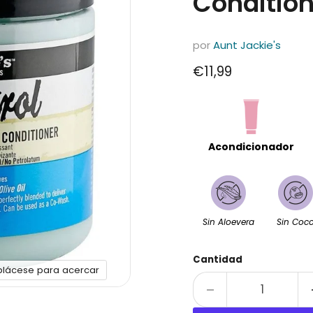
Condition
por
Aunt Jackie's
Precio actual
€11,99
Acondicionador
Sin Aloevera
Sin Coc
Cantidad
plácese para acercar