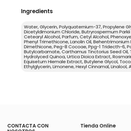
Ingredients
Water, Glycerin, Polyquaternium-37, Propylene Gl
Dicetyldimonium Chloride, Butryrospermum Parkii (
Cetearyl Alcohol, Parfum, Cetyl Alcohol, Phenoxye
Phenyl Trimethicone, Lanolin Oil, Behentrimonium
Dimethicone, Peg-8 Cocoae, Ppg-1 Tridecth-6, Pa
Butylcarbamate, Carthamus Tinctorius Seed Oil, T
Hydrolyced Quinoa, Urtica Dioica Extract, Rosmari
Equisetum Hiemale Extract, Butylene Glycol, Toc
Ethylglycerin, Limonene, Hexyl Cinnamal, Linalool,
CONTACTA CON
Tienda Online