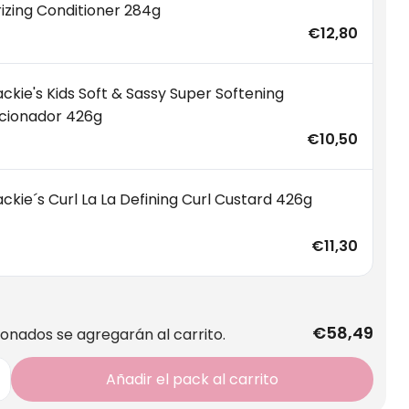
izing Conditioner 284g
€12,80
ckie's Kids Soft & Sassy Super Softening
cionador 426g
€10,50
ckie´s Curl La La Defining Curl Custard 426g
€11,30
€58,49
ionados se agregarán al carrito.
Añadir el pack al carrito