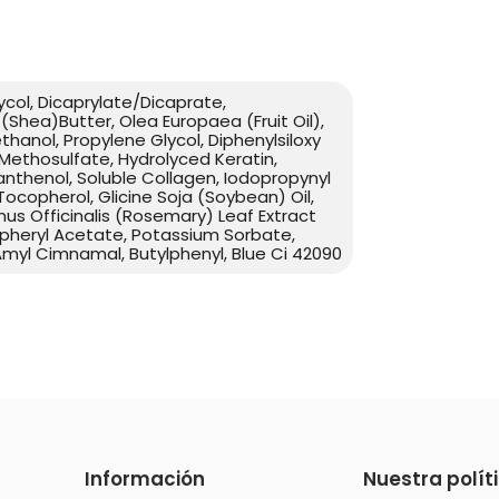
ycol, Dicaprylate/Dicaprate,
Shea)Butter, Olea Europaea (Fruit Oil),
thanol, Propylene Glycol, Diphenylsiloxy
 Methosulfate, Hydrolyced Keratin,
nthenol, Soluble Collagen, Iodopropynyl
ocopherol, Glicine Soja (Soybean) Oil,
nus Officinalis (Rosemary) Leaf Extract
opheryl Acetate, Potassium Sorbate,
 Amyl Cimnamal, Butylphenyl, Blue Ci 42090
Información
Nuestra polít