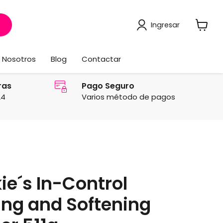
Ingresar
Ver
carrito
Nosotros
Blog
Contactar
ras
Pago Seguro
24
Varios método de pagos
ie´s In-Control
ing and Softening