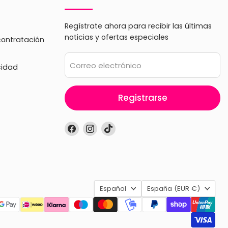
Regístrate ahora para recibir las últimas
noticias y ofertas especiales
contratación
Correo electrónico
cidad
Registrarse
Encuéntrenos
Encuéntrenos
Encuéntrenos
en
en
en
Facebook
Instagram
TikTok
Idioma
País
Español
España
(EUR €)