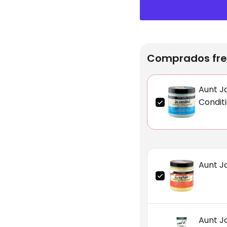
Comprados fre
Aunt Ja
Conditi
Aunt Ja
Aunt Ja