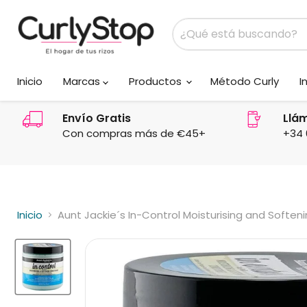
Inicio
Marcas
Productos
Método Curly
I
Envío Gratis
Llá
Con compras más de €45+
+34 
Inicio
Aunt Jackie´s In-Control Moisturising and Soften