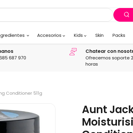
ngredientes
Accesorios
Kids
Skin
Packs
manos
Chatear con nosot
685 687 970
Ofrecemos soporte 
horas
ing Conditioner 511g
Aunt Jack
Moisturis