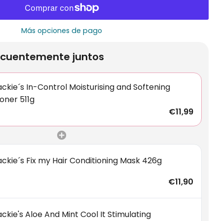
Más opciones de pago
cuentemente juntos
ckie´s In-Control Moisturising and Softening
oner 511g
€11,99
ckie´s Fix my Hair Conditioning Mask 426g
€11,90
ckie's Aloe And Mint Cool It Stimulating