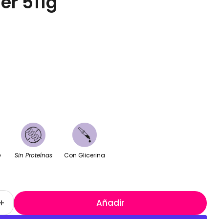
er 511g
o
Sin Proteínas
Con Glicerina
Añadir