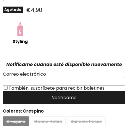
Precio actual
€4,90
Agotado
Styling
Colores:
Crespino
Crespino
Goond Katira
Sandalo Rosso