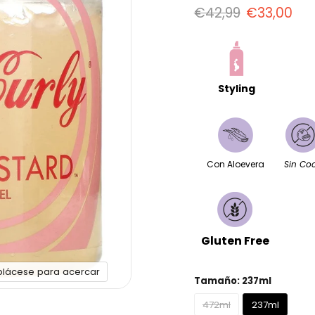
Precio original
Precio act
€42,99
€33,00
Styling
Con Aloevera
Sin Co
Gluten Free
plácese para acercar
Tamaño:
237ml
472ml
237ml