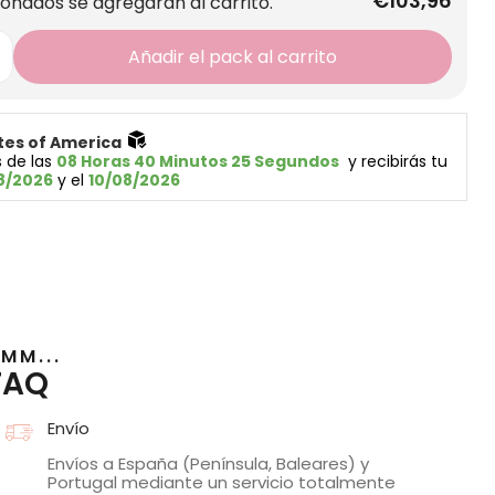
€103,96
ionados se agregarán al carrito.
Añadir el pack al carrito
tes of America 
 de las 
08 Horas 40 Minutos 25 Segundos
  y recibirás tu 
8/2026
 y el 
10/08/2026
MM...
FAQ
Envío
Envíos a España (Península, Baleares) y
Portugal mediante un servicio totalmente