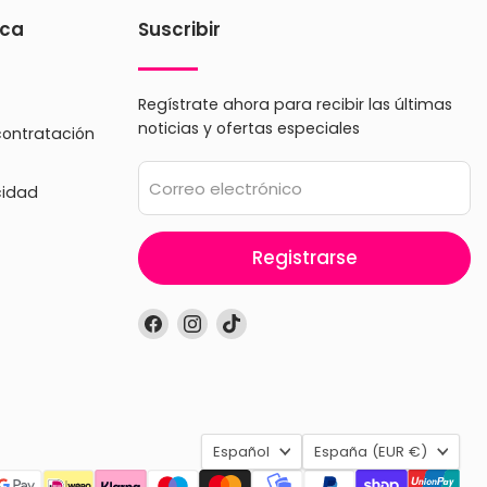
ica
Suscribir
Regístrate ahora para recibir las últimas
noticias y ofertas especiales
contratación
Correo electrónico
cidad
Registrarse
Encuéntrenos
Encuéntrenos
Encuéntrenos
en
en
en
Facebook
Instagram
TikTok
Idioma
País
Español
España
(EUR €)