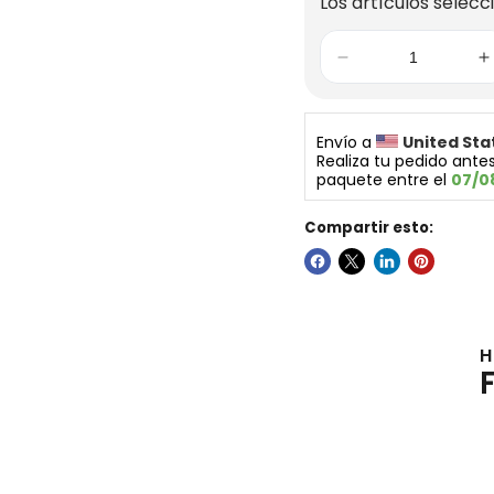
Los artículos selecc
Envío a 
United Sta
Realiza tu pedido antes
paquete entre el 
07/0
Compartir esto:
H