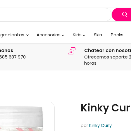
ngredientes
Accesorios
Kids
Skin
Packs
manos
Chatear con nosot
685 687 970
Ofrecemos soporte 
horas
Kinky Cur
por
Kinky Curly