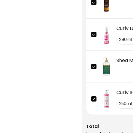
Curly L
Shea M
Curly S
Total