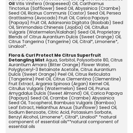
Oil
Vitis Vinifera (Grapeseed) Oil, Carthamus
Tinctorius (Safflower) Seed Oil, Abyssinica (Crambe)
Seed Oil, Ricinus Communis (Castor) Seed Oil, Persea
Grattissima (Avocado) Fruit Oil, Carica Papaya
(Papaya) Fruit Oil, Adansonia Digitata (Baobab) Seed
Oil, Simmondsia Chinensis (Jojoba) Oil, Citrullus
Vulgaris (Watermelon/Kalahari) Seed Oil, Proprietary
Blends of Citrus Aurantium Dulcis (Sweet Orange) Oil,
Citrus Tangerina (Tangerine) Oil, Citral*, Limonene*,
Linalool*.
Flora & Curl Protect Me Citrus Superfruit
Detangling Mist
Aqua, Sorbitol, Polysorbate 80, Citrus
Aurantium Amara (Bitter Orange) Flower Water,
Polyglyceryl-3 Betainate Acetate, Citrus Aurantium
Dulcis (Sweet Orange) Peel Oil, Citrus Reticulata
(Tangerine) Peel Oil, Citrus Clementina (Clementine)
Fruit Extract, Argania Spinosa (Argan) Kernel Oil,
Citrullus Vulgaris (Watermelon) Seed Oil, Prunus
Amygdalus Dulcis (Sweet Almond) Oil, Carica Papaya
(Papaya) Seed Oil, Crambe (Crambe) Abyssinica
Seed Oil, Tocopherol, Bambusa Vulgaris (Bamboo)
Leaf Extract, Helianthus Anuus (Sunflower) Seed Oil,
Sodium Benzoate, Citric Acid, Potassium Sorbate,
Benzyl Alcohol, Limonene*, Citral*, Linalool* *natural
component of essential oils**natural component of
essential oils