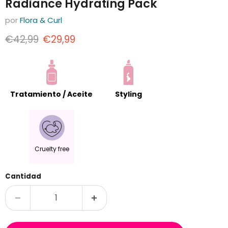
Radiance Hydrating Pack
por
Flora & Curl
Precio original
Precio actual
€42,99
€29,99
Tratamiento / Aceite
Styling
Cruelty free
Cantidad