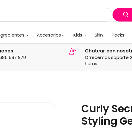
ngredientes
Accesorios
Kids
Skin
Packs
manos
Chatear con nosot
685 687 970
Ofrecemos soporte 
horas
Curly Sec
Styling Ge