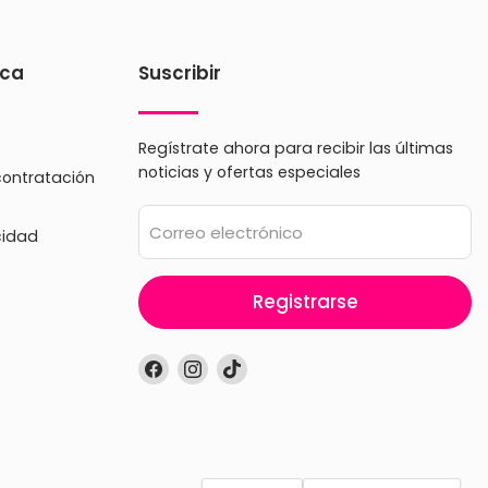
ica
Suscribir
Regístrate ahora para recibir las últimas
noticias y ofertas especiales
contratación
Correo electrónico
cidad
Registrarse
Encuéntrenos
Encuéntrenos
Encuéntrenos
en
en
en
Facebook
Instagram
TikTok