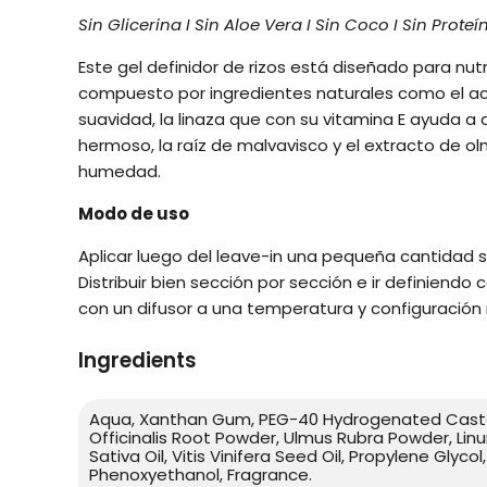
Sin Glicerina I Sin Aloe Vera I Sin Coco I Sin Proteí
Este gel definidor de rizos está diseñado para nut
compuesto por ingredientes naturales como el a
suavidad, la linaza que con su vitamina E ayuda a de
hermoso, la raíz de malvavisco y el extracto de o
humedad.
Modo de uso
Aplicar luego del leave-in una pequeña cantidad 
Distribuir bien sección por sección e ir definiendo
con un difusor a una temperatura y configuración
Ingredients
Aqua, Xanthan Gum, PEG-40 Hydrogenated Castor
Officinalis Root Powder, Ulmus Rubra Powder, L
Sativa Oil, Vitis Vinifera Seed Oil, Propylene Glyco
Phenoxyethanol, Fragrance.