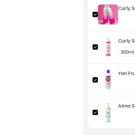
Curly 
Curly S
Yari Fr
Alma S