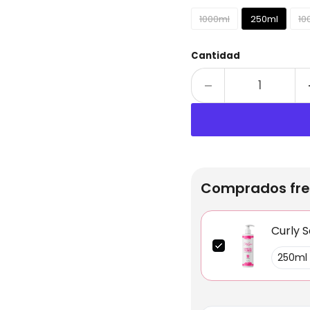
1000ml
250ml
10
Cantidad
Comprados fre
Curly S