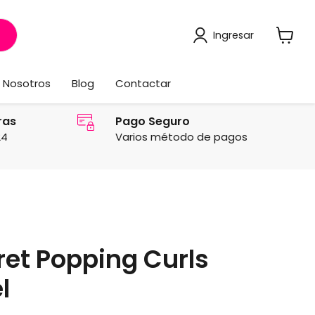
Ingresar
Ver
carrito
Nosotros
Blog
Contactar
ras
Pago Seguro
24
Varios método de pagos
ret Popping Curls
l