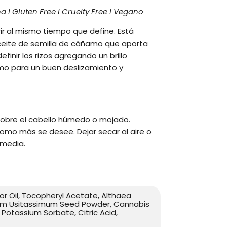
na I Gluten Free i Cruelty Free I Vegano
rir al mismo tiempo que define. Está
ceite de semilla de cáñamo que aporta
finir los rizos agregando un brillo
lmo para un buen deslizamiento y
sobre el cabello húmedo o mojado.
 como más se desee. Dejar secar al aire o
 media.
 Oil, Tocopheryl Acetate, Althaea
inum Usitassimum Seed Powder, Cannabis
l, Potassium Sorbate, Citric Acid,