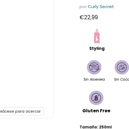
por
Curly Secret
Precio actual
€22,99
Styling
Sin Aloevera
Sin Coc
Gluten Free
plácese para acercar
Tamaño:
250ml