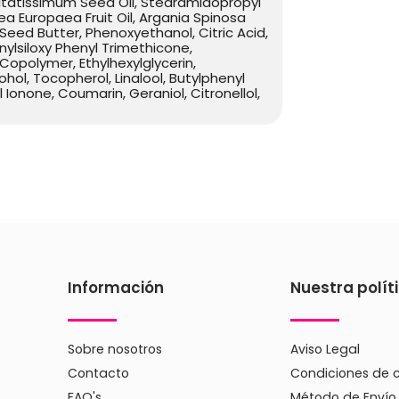
sitatissimum Seed Oil, Stearamidopropyl
a Europaea Fruit Oil, Argania Spinosa
a Seed Butter, Phenoxyethanol, Citric Acid,
ylsiloxy Phenyl Trimethicone,
opolymer, Ethylhexylglycerin,
ohol, Tocopherol, Linalool, Butylphenyl
Ionone, Coumarin, Geraniol, Citronellol,
Información
Nuestra polít
Sobre nosotros
Aviso Legal
Contacto
Condiciones de 
FAQ's
Método de Envío