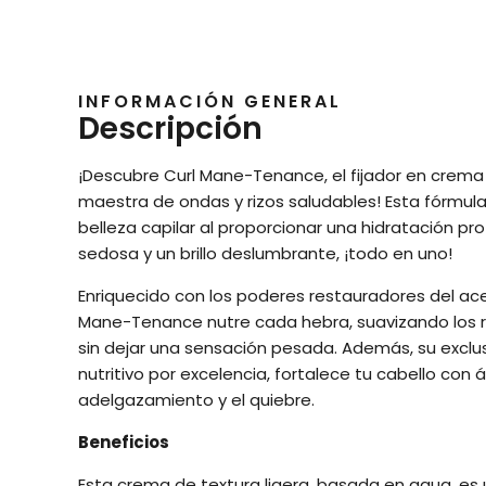
INFORMACIÓN GENERAL
Descripción
¡Descubre Curl Mane-Tenance, el fijador en crema
maestra de ondas y rizos saludables! Esta fórmu
belleza capilar al proporcionar una hidratación pr
sedosa y un brillo deslumbrante, ¡todo en uno!
Enriquecido con los poderes restauradores del ace
Mane-Tenance nutre cada hebra, suavizando los 
sin dejar una sensación pesada. Además, su exclusiv
nutritivo por excelencia, fortalece tu cabello con 
adelgazamiento y el quiebre.
Beneficios
Esta crema de textura ligera, basada en agua, es u