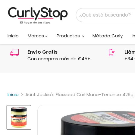
Inicio
Marcas
Productos
Método Curly
I
Envío Gratis
Llá
Con compras más de €45+
+34 
Inicio
Aunt Jackie's Flaxseed Curl Mane-Tenance 426g