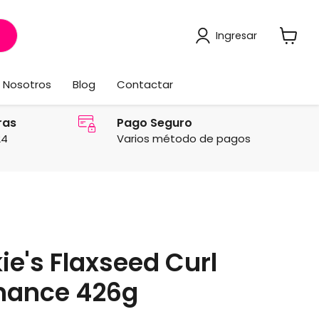
Ingresar
Ver
carrito
Nosotros
Blog
Contactar
ras
Pago Seguro
24
Varios método de pagos
ie's Flaxseed Curl
ance 426g