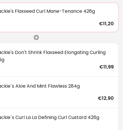
ackie's Flaxseed Curl Mane-Tenance 426g
€11,20
ckie's Don't Shrink Flaxseed Elongating Curling
6g
€11,99
ackie´s Aloe And Mint Flawless 284g
€12,90
ckie´s Curl La La Defining Curl Custard 426g