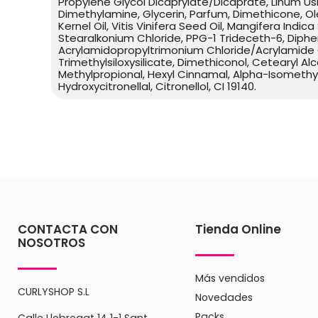
Propylene Glycol Dicaprylate/Dicaprate, Linum U
Dimethylamine, Glycerin, Parfum, Dimethicone, Ole
Kernel Oil, Vitis Vinifera Seed Oil, Mangifera Indic
Stearalkonium Chloride, PPG-1 Trideceth-6, Diphen
Acrylamidopropyltrimonium Chloride/Acrylamide C
Trimethylsiloxysilicate, Dimethiconol, Cetearyl Alc
Methylpropional, Hexyl Cinnamal, Alpha-Isomethyl 
Hydroxycitronellal, Citronellol, CI 19140.
CONTACTA CON
Tienda Online
NOSOTROS
Más vendidos
CURLYSHOP S.L
Novedades
Packs