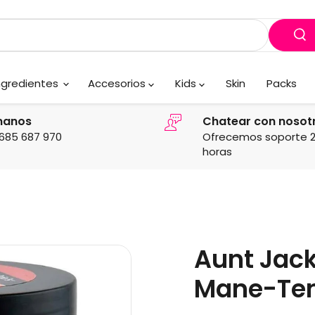
ngredientes
Accesorios
Kids
Skin
Packs
manos
Chatear con nosot
685 687 970
Ofrecemos soporte 
horas
Aunt Jack
Mane-Ten