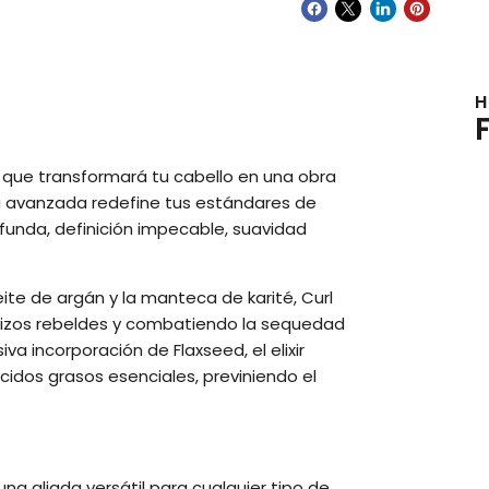
H
 que transformará tu cabello en una obra
la avanzada redefine tus estándares de
ofunda, definición impecable, suavidad
ite de argán y la manteca de karité, Curl
rizos rebeldes y combatiendo la sequedad
a incorporación de Flaxseed, el elixir
ácidos grasos esenciales, previniendo el
na aliada versátil para cualquier tipo de