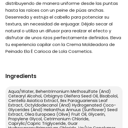
distribuyendo de manera uniforme desde las puntas
hasta las raíces con un peine de púas anchas.
Desenreda y estruja el cabello para potenciar su
textura, sin necesidad de enjuagar. Déjalo secar al
natural o utiliza un difusor para realzar el efecto y
disfrutar de unos rizos perfectamente definidos. Eleva
tu experiencia capilar con la Crema Moldeadora de
Peinado Ela É Carioca de Lola Cosmetics.
Ingredients
Aqua/Water, Behentrimonium Methosulfate (And)
Cetearyl Alcohol, Orbignya Oleifera Seed Oil, Bisabolol,
Centella Asiatica Extract, Ilex Paraguariensis Leaf
Extract, Octyldodecanol (And) Hydrogenated Coco-
Glycerides (And) Helianthus Annuus (Sunflower) Seed
Extract, Olea Europaea (Olive) Fruit Oil, Glycerin,
Propylene Glycol, Cetrimonium Chloride,
Caprylic/Capric Triglyceride, Guar
Hydroxypropyltrimonium Chloride, Vp/Va Copolymer,