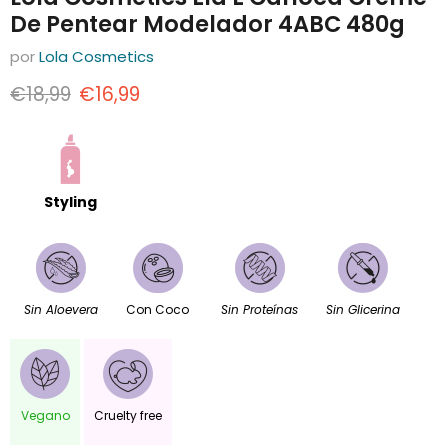
De Pentear Modelador 4ABC 480g
por
Lola Cosmetics
Precio original
Precio actual
€18,99
€16,99
Styling
Sin Aloevera
Con Coco
Sin Proteínas
Sin Glicerina
Vegano
Cruelty free