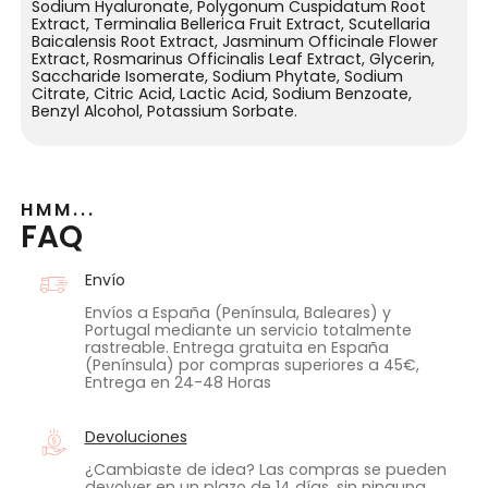
Sodium Hyaluronate, Polygonum Cuspidatum Root
Extract, Terminalia Bellerica Fruit Extract, Scutellaria
Baicalensis Root Extract, Jasminum Officinale Flower
Extract, Rosmarinus Officinalis Leaf Extract, Glycerin,
Saccharide Isomerate, Sodium Phytate, Sodium
Citrate, Citric Acid, Lactic Acid, Sodium Benzoate,
Benzyl Alcohol, Potassium Sorbate.
HMM...
FAQ
Envío
Envíos a España (Península, Baleares) y
Portugal mediante un servicio totalmente
rastreable. Entrega gratuita en España
(Península) por compras superiores a 45€,
Entrega en 24-48 Horas
Devoluciones
¿Cambiaste de idea? Las compras se pueden
devolver en un plazo de 14 días, sin ninguna