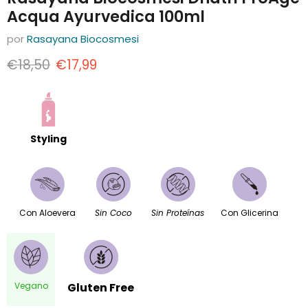
Acqua Ayurvedica 100ml
por
Rasayana Biocosmesi
Precio original
Precio actual
€18,50
€17,99
Styling
Con Aloevera
Sin Coco
Sin Proteínas
Con Glicerina
Vegano
Gluten Free